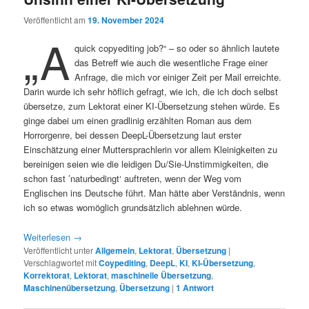
Veröffentlicht am
19. November 2024
„A
quick copyediting job?“ – so oder so ähnlich lautete
das Betreff wie auch die wesentliche Frage einer
Anfrage, die mich vor einiger Zeit per Mail erreichte.
Darin wurde ich sehr höflich gefragt, wie ich, die ich doch selbst
übersetze, zum Lektorat einer KI-Übersetzung stehen würde. Es
ginge dabei um einen gradlinig erzählten Roman aus dem
Horrorgenre, bei dessen DeepL-Übersetzung laut erster
Einschätzung einer Muttersprachlerin vor allem Kleinigkeiten zu
bereinigen seien wie die leidigen Du/Sie-Unstimmigkeiten, die
schon fast ’naturbedingt‘ auftreten, wenn der Weg vom
Englischen ins Deutsche führt. Man hätte aber Verständnis, wenn
ich so etwas womöglich grundsätzlich ablehnen würde.
Weiterlesen
→
Veröffentlicht unter
Allgemein
,
Lektorat
,
Übersetzung
|
Verschlagwortet mit
Coypediting
,
DeepL
,
KI
,
KI-Übersetzung
,
Korrektorat
,
Lektorat
,
maschinelle Übersetzung
,
Maschinenübersetzung
,
Übersetzung
|
1
Antwort