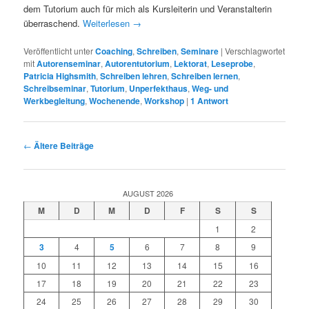
dem Tutorium auch für mich als Kursleiterin und Veranstalterin
überraschend.
Weiterlesen
→
Veröffentlicht unter
Coaching
,
Schreiben
,
Seminare
|
Verschlagwortet
mit
Autorenseminar
,
Autorentutorium
,
Lektorat
,
Leseprobe
,
Patricia Highsmith
,
Schreiben lehren
,
Schreiben lernen
,
Schreibseminar
,
Tutorium
,
Unperfekthaus
,
Weg- und
Werkbegleitung
,
Wochenende
,
Workshop
|
1
Antwort
Beitragsnavigation
←
Ältere Beiträge
AUGUST 2026
M
D
M
D
F
S
S
1
2
3
4
5
6
7
8
9
10
11
12
13
14
15
16
17
18
19
20
21
22
23
24
25
26
27
28
29
30