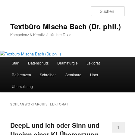
Zum
Zum
primären
sekundären
Such
Inhalt
Inhalt
springen
springen
Textbüro Mischa Bach (Dr. phil.)
Kompetenz & Kreativität für Ihre Texte
Hauptmenü
Start
Datenschutz
Dramaturgie
Lektorat
Referenzen
Schreiben
Seminare
Über
Übersetzung
SCHLAGWORTARCHIV:
LEKTORAT
DeepL und ich oder Sinn und
1
Unsinn einer KI-Übersetzung