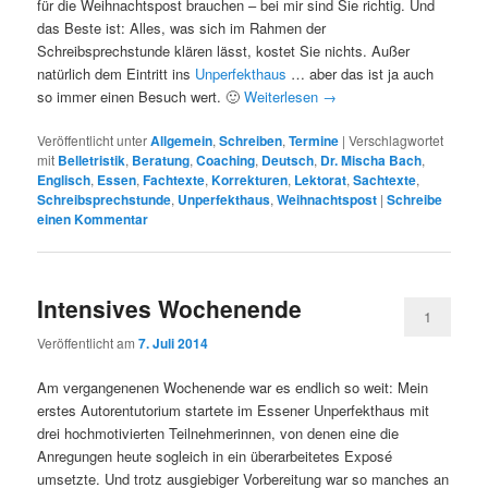
für die Weihnachtspost brauchen – bei mir sind Sie richtig. Und
das Beste ist: Alles, was sich im Rahmen der
Schreibsprechstunde klären lässt, kostet Sie nichts. Außer
natürlich dem Eintritt ins
Unperfekthaus
… aber das ist ja auch
so immer einen Besuch wert. 🙂
Weiterlesen
→
Veröffentlicht unter
Allgemein
,
Schreiben
,
Termine
|
Verschlagwortet
mit
Belletristik
,
Beratung
,
Coaching
,
Deutsch
,
Dr. Mischa Bach
,
Englisch
,
Essen
,
Fachtexte
,
Korrekturen
,
Lektorat
,
Sachtexte
,
Schreibsprechstunde
,
Unperfekthaus
,
Weihnachtspost
|
Schreibe
einen Kommentar
Intensives Wochenende
1
Veröffentlicht am
7. Juli 2014
Am vergangenenen Wochenende war es endlich so weit: Mein
erstes Autorentutorium startete im Essener Unperfekthaus mit
drei hochmotivierten Teilnehmerinnen, von denen eine die
Anregungen heute sogleich in ein überarbeitetes Exposé
umsetzte. Und trotz ausgiebiger Vorbereitung war so manches an