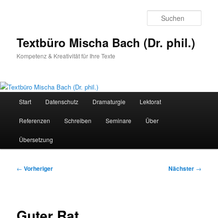
Zum
primären
Such
Inhalt
springen
Textbüro Mischa Bach (Dr. phil.)
Kompetenz & Kreativität für Ihre Texte
Hauptmenü
Start
Datenschutz
Dramaturgie
Lektorat
Referenzen
Schreiben
Seminare
Über
Übersetzung
Beitragsnavigation
←
Vorheriger
Nächster
→
Guter Rat