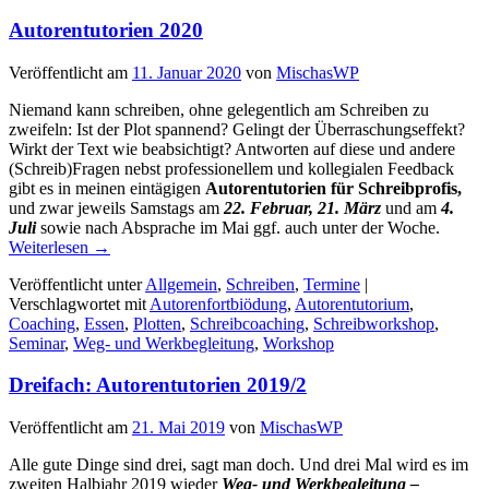
Autorentutorien 2020
Veröffentlicht am
11. Januar 2020
von
MischasWP
Niemand kann schreiben, ohne gelegentlich am Schreiben zu
zweifeln: Ist der Plot spannend? Gelingt der Überraschungseffekt?
Wirkt der Text wie beabsichtigt? Antworten auf diese und andere
(Schreib)Fragen nebst professionellem und kollegialen Feedback
gibt es in meinen eintägigen
Autorentutorien für Schreibprofis
,
und zwar jeweils Samstags am
22. Februar, 21. März
und am
4.
Juli
sowie nach Absprache im Mai ggf. auch unter der Woche.
Weiterlesen
→
Veröffentlicht unter
Allgemein
,
Schreiben
,
Termine
|
Verschlagwortet mit
Autorenfortbiödung
,
Autorentutorium
,
Coaching
,
Essen
,
Plotten
,
Schreibcoaching
,
Schreibworkshop
,
Seminar
,
Weg- und Werkbegleitung
,
Workshop
Dreifach: Autorentutorien 2019/2
Veröffentlicht am
21. Mai 2019
von
MischasWP
Alle gute Dinge sind drei, sagt man doch. Und drei Mal wird es im
zweiten Halbjahr 2019 wieder
Weg- und Werkbegleitung –