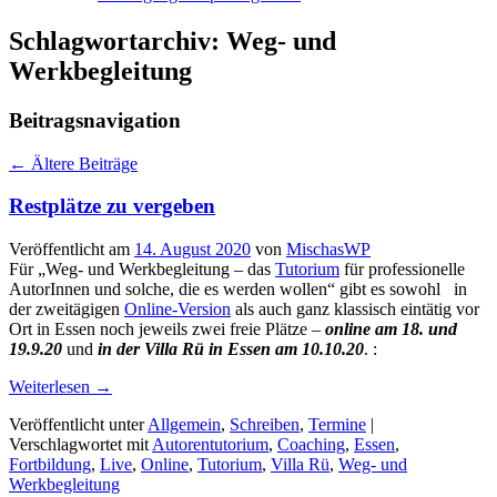
Schlagwortarchiv:
Weg- und
Werkbegleitung
Beitragsnavigation
←
Ältere Beiträge
Restplätze zu vergeben
Veröffentlicht am
14. August 2020
von
MischasWP
Für „Weg- und Werkbegleitung – das
Tutorium
für professionelle
AutorInnen und solche, die es werden wollen“ gibt es sowohl in
der zweitägigen
Online-Version
als auch ganz klassisch eintätig vor
Ort in Essen noch jeweils zwei freie Plätze –
online am 18. und
19.9.20
und
in der Villa Rü in Essen am 10.10.20
. :
Weiterlesen
→
Veröffentlicht unter
Allgemein
,
Schreiben
,
Termine
|
Verschlagwortet mit
Autorentutorium
,
Coaching
,
Essen
,
Fortbildung
,
Live
,
Online
,
Tutorium
,
Villa Rü
,
Weg- und
Werkbegleitung