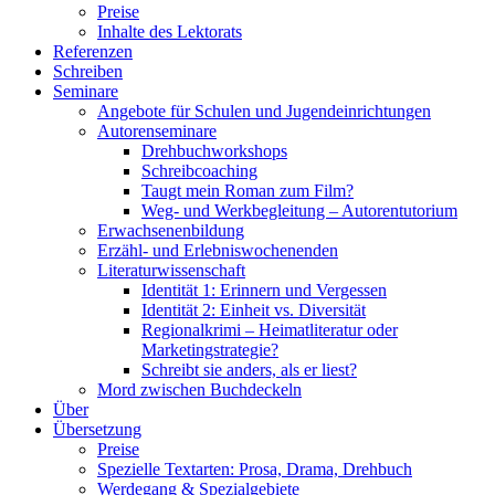
Preise
Inhalte des Lektorats
Referenzen
Schreiben
Seminare
Angebote für Schulen und Jugendeinrichtungen
Autorenseminare
Drehbuchworkshops
Schreibcoaching
Taugt mein Roman zum Film?
Weg- und Werkbegleitung – Autorentutorium
Erwachsenenbildung
Erzähl- und Erlebniswochenenden
Literaturwissenschaft
Identität 1: Erinnern und Vergessen
Identität 2: Einheit vs. Diversität
Regionalkrimi – Heimatliteratur oder
Marketingstrategie?
Schreibt sie anders, als er liest?
Mord zwischen Buchdeckeln
Über
Übersetzung
Preise
Spezielle Textarten: Prosa, Drama, Drehbuch
Werdegang & Spezialgebiete