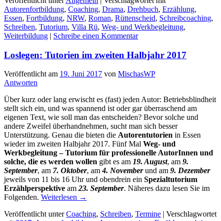
Veröffentlicht unter
Allgemein
|
Verschlagwortet mit
Autorenfortbildung
,
Coaching
,
Drama
,
Drehbuch
,
Erzählung
,
Essen
,
Fortbildung
,
NRW
,
Roman
,
Rüttenscheid
,
Schreibcoaching
,
Schreiben
,
Tutorium
,
Villa Rü
,
Weg- und Werkbegleitung
,
Weiterbildung
|
Schreibe einen Kommentar
Loslegen: Tutorien im zweiten Halbjahr 2017
Veröffentlicht am
19. Juni 2017
von
MischasWP
Antworten
Über kurz oder lang erwischt es (fast) jeden Autor: Betriebsblindheit
stellt sich ein, und was spannend ist oder gar überraschend am
eigenen Text, wie soll man das entscheiden? Bevor solche und
andere Zweifel überhandnehmen, sucht man sich besser
Unterstützung. Genau die bieten die
Autorentutorien
in Essen
wieder im zweiten Halbjahr 2017. Fünf Mal
Weg- und
Werkbegleitung – Tutorium für professionelle AutorInnen und
solche, die es werden wollen
gibt es am
19. August
, am
9
.
September
, am
7
. Oktober
, am
4. November
und am
9
. Dezember
jeweils von 11 bis 16 Uhr und obendrein ein
Spezialtutorium
Erzählperspektive
am
23. September
. Näheres dazu lesen Sie im
Folgenden.
Weiterlesen
→
Veröffentlicht unter
Coaching
,
Schreiben
,
Termine
|
Verschlagwortet