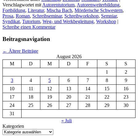
Verschlagwortet mit
Autorentutorium
,
Autorenweiterbildung
,
Fortbildung
,
Literatur
,
Mischa Bach
,
Mörderische Schwestern
,
Prosa
,
Roman
,
Schreibseminar
,
Schreibworkshop
,
Semniar
,
Syndikat
,
Tutorium
,
Weg- und Werkbegleitung
,
Workshop
|
Schreibe einen Kommentar
Beitragsnavigation
←
Ältere Beiträge
August 2026
M
D
M
D
F
S
S
1
2
3
4
5
6
7
8
9
10
11
12
13
14
15
16
17
18
19
20
21
22
23
24
25
26
27
28
29
30
31
« Juli
Kategorien