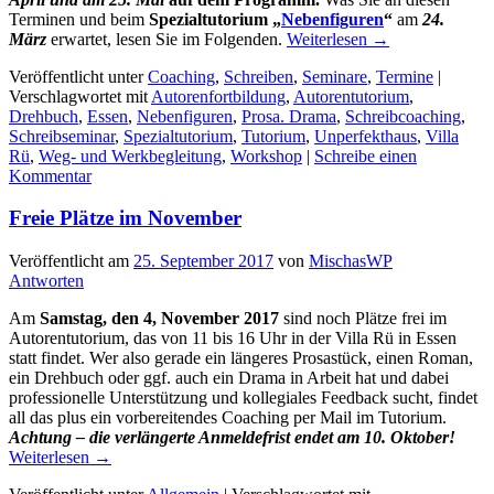
Terminen und beim
Spezialtutorium „
Nebenfiguren
“
am
24.
März
erwartet, lesen Sie im Folgenden.
Weiterlesen
→
Veröffentlicht unter
Coaching
,
Schreiben
,
Seminare
,
Termine
|
Verschlagwortet mit
Autorenfortbildung
,
Autorentutorium
,
Drehbuch
,
Essen
,
Nebenfiguren
,
Prosa. Drama
,
Schreibcoaching
,
Schreibseminar
,
Spezialtutorium
,
Tutorium
,
Unperfekthaus
,
Villa
Rü
,
Weg- und Werkbegleitung
,
Workshop
|
Schreibe einen
Kommentar
Freie Plätze im November
Veröffentlicht am
25. September 2017
von
MischasWP
Antworten
Am
Samstag, den 4, November 2017
sind noch Plätze frei im
Autorentutorium, das von 11 bis 16 Uhr in der Villa Rü in Essen
statt findet. Wer also gerade ein längeres Prosastück, einen Roman,
ein Drehbuch oder ggf. auch ein Drama in Arbeit hat und dabei
professionelle Unterstützung und kollegiales Feedback sucht, findet
all das plus ein vorbereitendes Coaching per Mail im Tutorium.
Achtung – die verlängerte Anmeldefrist endet am 10. Oktober!
Weiterlesen
→