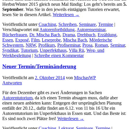
Herbst/Winter 2015 gleich neun Mal fündig: Los geht’s bereits am
5.
September
. Was Sie in den jeweils eintägigen Tutorien erwartet,
lesen Sie in diesem Artikel.
Weiterlesen
→
Veröffentlicht unter
Coaching
,
Schreiben
,
Seminare
,
Termine
|
Verschlagwortet mit
Autorenfortbildung
,
Autorenseminar
,
Bücherfrauen
,
Dr. Mischa Bach
,
Drama
,
Drehbuch
,
Erzählung
,
Essen
,
Exposé
,
Film
,
Leseprobe
,
Mischa Bach
,
Mörderische
Schwestern
,
NRW
,
Profikurs
,
Profiseminar
,
Prosa
,
Roman
,
Seminar
,
Syndikat
,
Tutorium
,
Unperfekthaus
,
Villa Rü
,
Weg- und
Werkbegleitung
|
Schreibe einen Kommentar
Neuer Termin/Terminänderung
Veröffentlicht am
2. Oktober 2014
von
MischasWP
Antworten
Für den Dezember gibt es zwei Änderungen in Sachen
Autorentutorium
, da ich einen Termin absagen muss, dafür aber
einen neuen anbieten kann: Entgegen der ursprünglichen Planung
entfällt der 20.12., dafür findet am 6.12. von 11 bis 16 Uhr ein
Autorentutorium im Unperfekthaus in Essen statt. Und das Beste ist:
Es sind noch zwei Plätze frei!
Weiterlesen
→
Veröffentlicht unter
Coaching
,
Lektorat
,
Seminare
,
Termine
|