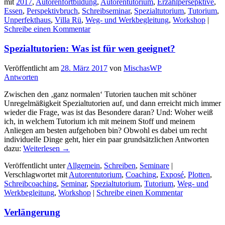
mit
2017
,
Autorenfortbildung
,
Autorentutorium
,
Erzählpersepktive
,
Essen
,
Perspektivbruch
,
Schreibseminar
,
Spezialtutorium
,
Tutorium
,
Unperfekthaus
,
Villa Rü
,
Weg- und Werkbegleitung
,
Workshop
|
Schreibe einen Kommentar
Spezialtutorien: Was ist für wen geeignet?
Veröffentlicht am
28. März 2017
von
MischasWP
Antworten
Zwischen den ‚ganz normalen‘ Tutorien tauchen mit schöner
Unregelmäßigkeit Spezialtutorien auf, und dann erreicht mich immer
wieder die Frage, was ist das Besondere daran? Und: Woher weiß
ich, in welchem Tutorium ich mit meinem Stoff und meinem
Anliegen am besten aufgehoben bin? Obwohl es dabei um recht
individuelle Dinge geht, hier ein paar grundsätzlichen Antworten
dazu:
Weiterlesen
→
Veröffentlicht unter
Allgemein
,
Schreiben
,
Seminare
|
Verschlagwortet mit
Autorentutorium
,
Coaching
,
Exposé
,
Plotten
,
Schreibcoaching
,
Seminar
,
Spezialtutorium
,
Tutorium
,
Weg- und
Werkbegleitung
,
Workshop
|
Schreibe einen Kommentar
Verlängerung