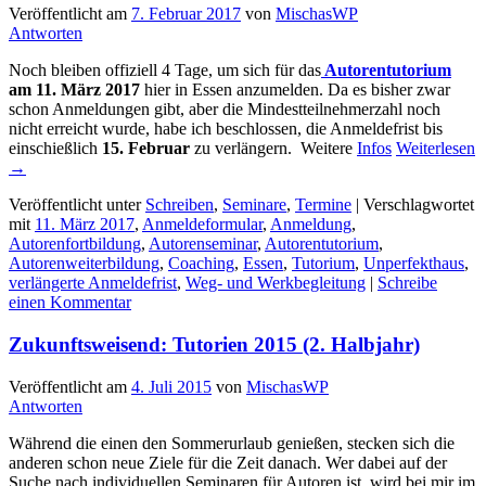
Veröffentlicht am
7. Februar 2017
von
MischasWP
Antworten
Noch bleiben offiziell 4 Tage, um sich für das
Autorentutorium
am 11. März 2017
hier in Essen anzumelden. Da es bisher zwar
schon Anmeldungen gibt, aber die Mindestteilnehmerzahl noch
nicht erreicht wurde, habe ich beschlossen, die Anmeldefrist bis
einschießlich
15. Februar
zu verlängern. Weitere
Infos
Weiterlesen
→
Veröffentlicht unter
Schreiben
,
Seminare
,
Termine
|
Verschlagwortet
mit
11. März 2017
,
Anmeldeformular
,
Anmeldung
,
Autorenfortbildung
,
Autorenseminar
,
Autorentutorium
,
Autorenweiterbildung
,
Coaching
,
Essen
,
Tutorium
,
Unperfekthaus
,
verlängerte Anmeldefrist
,
Weg- und Werkbegleitung
|
Schreibe
einen Kommentar
Zukunftsweisend: Tutorien 2015 (2. Halbjahr)
Veröffentlicht am
4. Juli 2015
von
MischasWP
Antworten
Während die einen den Sommerurlaub genießen, stecken sich die
anderen schon neue Ziele für die Zeit danach. Wer dabei auf der
Suche nach individuellen Seminaren für Autoren ist, wird bei mir im