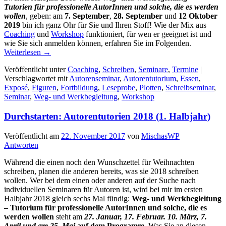
Tutorien für professionelle AutorInnen und solche, die es werden
wollen
, geben: am
7. September
,
28. September
und
12 Oktober
2019
bin ich ganz Ohr für Sie und Ihren Stoff! Wie der Mix aus
Coaching
und
Workshop
funktioniert, für wen er geeignet ist und
wie Sie sich anmelden können, erfahren Sie im Folgenden.
Weiterlesen
→
Veröffentlicht unter
Coaching
,
Schreiben
,
Seminare
,
Termine
|
Verschlagwortet mit
Autorenseminar
,
Autorentutorium
,
Essen
,
Exposé
,
Figuren
,
Fortbildung
,
Leseprobe
,
Plotten
,
Schreibseminar
,
Seminar
,
Weg- und Werkbegleitung
,
Workshop
Durchstarten: Autorentutorien 2018 (1. Halbjahr)
Veröffentlicht am
22. November 2017
von
MischasWP
Antworten
Während die einen noch den Wunschzettel für Weihnachten
schreiben, planen die anderen bereits, was sie 2018 schreiben
wollen. Wer bei dem einen oder anderen auf der Suche nach
individuellen Seminaren für Autoren ist, wird bei mir im ersten
Halbjahr 2018 gleich sechs Mal fündig:
Weg- und Werkbegleitung
– Tutorium für professionelle AutorInnen und solche, die es
werden wollen
steht am
27. Januar, 17. Februar. 10. März, 7.
April und am 25. Mai
auf dem Programm.
Was Sie an diesen