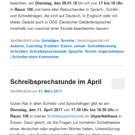
beachten: am
Dienstag, den 09.01.18
bin ich von
17 bis 18 Uhr
in
Raum 106
und harre aller Ratsuchenden in Sprach-, Erzähl-
und Schreibfragen, die sich auf Deutsch, in Englisch oder mit
etwas Geduld auch in DGS (Deutscher Gebärdensprache)
innerhalb von maximal einer Stunde beantworten lassen!
Veröffentlicht unter
Sonstiges
,
Termine
|
Verschlagwortet mit
Autoren
,
Coaching
,
Erzählen
,
Essen
,
Januar
,
Schreibberatung
,
Schreiben
,
Schreibsprechstunde
,
Sprache
,
Termin
,
Unperfekthaus
|
Schreibe einen Kommentar
Schreibsprechstunde im April
Veröffentlicht am
31. März 2017
Guten Rat in allen Schreib- und Sprachdingen gibt es am
Dienstag, den 11. April 2017
von
17.30 Uhr bis 18.30 Uhr
in
Raum 106
in meiner
Schreibsprechstunde
im
Unperfekthaus
in
Essen. Ganz gleich, ob Sie Fragen zur korrekten Schreibweise
eines deutschen oder englischen Wortes haben, Unterstützung
bei Fach- oder Sachtexten benötigen, Hilfe bei Fiktionalem