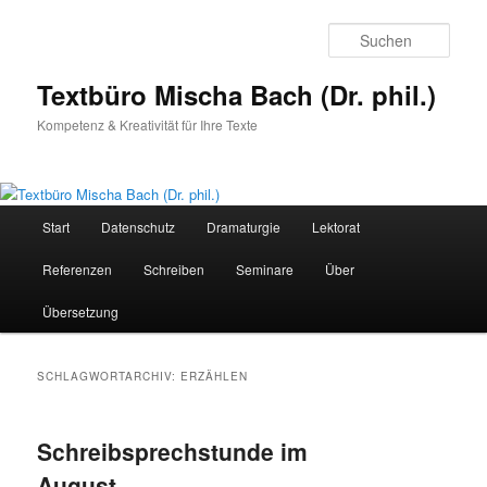
Zum
Zum
primären
sekundären
Such
Inhalt
Inhalt
springen
springen
Textbüro Mischa Bach (Dr. phil.)
Kompetenz & Kreativität für Ihre Texte
Hauptmenü
Start
Datenschutz
Dramaturgie
Lektorat
Referenzen
Schreiben
Seminare
Über
Übersetzung
SCHLAGWORTARCHIV:
ERZÄHLEN
Schreibsprechstunde im
August