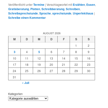
Veröffentlicht unter
Termine
|
Verschlagwortet mit
Erzählen
,
Essen
,
Gratisberatung
,
Plotten
,
Schreibberatung
,
Schreiben
,
Schreibsprechstunde
,
Sprache
,
sprechstunde
,
Unperfekthaus
|
Schreibe einen Kommentar
AUGUST 2026
M
D
M
D
F
S
S
1
2
3
4
5
6
7
8
9
10
11
12
13
14
15
16
17
18
19
20
21
22
23
24
25
26
27
28
29
30
31
« Juli
Kategorien