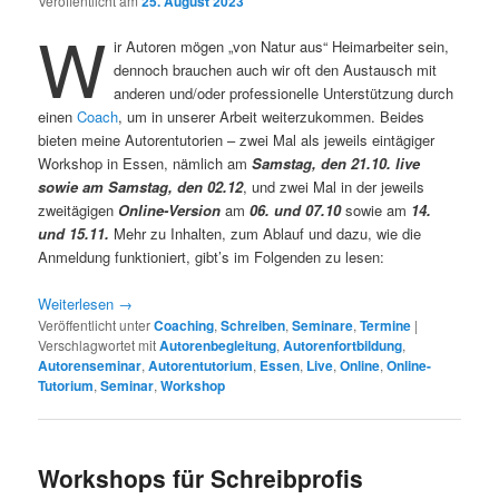
Veröffentlicht am
25. August 2023
W
ir Autoren mögen „von Natur aus“ Heimarbeiter sein,
dennoch brauchen auch wir oft den Austausch mit
anderen und/oder professionelle Unterstützung durch
einen
Coach
, um in unserer Arbeit weiterzukommen. Beides
bieten meine Autorentutorien – zwei Mal als jeweils eintägiger
Workshop in Essen, nämlich am
Samstag, den
21
.10. live
sowie am Samstag, den 02.12
, und zwei Mal in der jeweils
zweitägigen
Online-Version
am
06. und 07.10
sowie am
14.
und 15.11.
Mehr zu Inhalten, zum Ablauf und dazu, wie die
Anmeldung funktioniert, gibt’s im Folgenden zu lesen:
Weiterlesen
→
Veröffentlicht unter
Coaching
,
Schreiben
,
Seminare
,
Termine
|
Verschlagwortet mit
Autorenbegleitung
,
Autorenfortbildung
,
Autorenseminar
,
Autorentutorium
,
Essen
,
Live
,
Online
,
Online-
Tutorium
,
Seminar
,
Workshop
Workshops für Schreibprofis