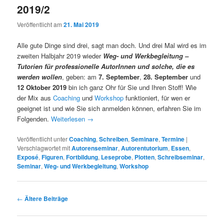
2019/2
Veröffentlicht am
21. Mai 2019
Alle gute Dinge sind drei, sagt man doch. Und drei Mal wird es im
zweiten Halbjahr 2019 wieder
Weg- und Werkbegleitung –
Tutorien für professionelle AutorInnen und solche, die es
werden wollen
, geben: am
7. September
,
28. September
und
12 Oktober 2019
bin ich ganz Ohr für Sie und Ihren Stoff! Wie
der Mix aus
Coaching
und
Workshop
funktioniert, für wen er
geeignet ist und wie Sie sich anmelden können, erfahren Sie im
Folgenden.
Weiterlesen
→
Veröffentlicht unter
Coaching
,
Schreiben
,
Seminare
,
Termine
|
Verschlagwortet mit
Autorenseminar
,
Autorentutorium
,
Essen
,
Exposé
,
Figuren
,
Fortbildung
,
Leseprobe
,
Plotten
,
Schreibseminar
,
Seminar
,
Weg- und Werkbegleitung
,
Workshop
Beitragsnavigation
←
Ältere Beiträge