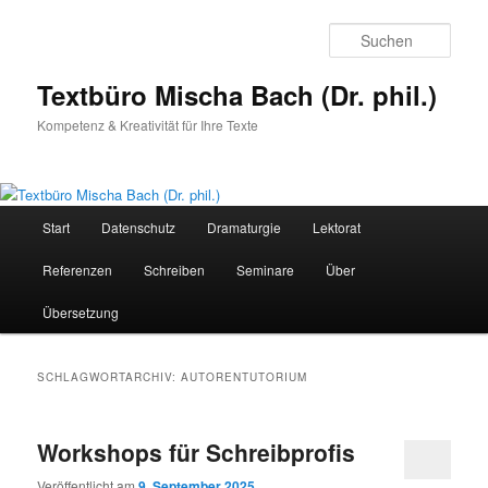
Zum
Zum
primären
sekundären
Such
Inhalt
Inhalt
springen
springen
Textbüro Mischa Bach (Dr. phil.)
Kompetenz & Kreativität für Ihre Texte
Hauptmenü
Start
Datenschutz
Dramaturgie
Lektorat
Referenzen
Schreiben
Seminare
Über
Übersetzung
SCHLAGWORTARCHIV:
AUTORENTUTORIUM
Workshops für Schreibprofis
Veröffentlicht am
9. September 2025