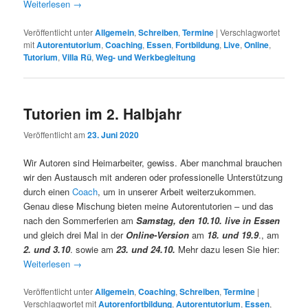
Weiterlesen
→
Veröffentlicht unter
Allgemein
,
Schreiben
,
Termine
|
Verschlagwortet
mit
Autorentutorium
,
Coaching
,
Essen
,
Fortbildung
,
Live
,
Online
,
Tutorium
,
Villa Rü
,
Weg- und Werkbegleitung
Tutorien im 2. Halbjahr
Veröffentlicht am
23. Juni 2020
Wir Autoren sind Heimarbeiter, gewiss. Aber manchmal brauchen
wir den Austausch mit anderen oder professionelle Unterstützung
durch einen
Coach
, um in unserer Arbeit weiterzukommen.
Genau diese Mischung bieten meine Autorentutorien – und das
nach den Sommerferien am
Samstag, den
1
0.10.
live in Essen
und gleich drei Mal in der
Online-Version
am
18. und 19.9
., am
2. und 3.10
. sowie am
23. und 24.10.
Mehr dazu lesen Sie hier:
Weiterlesen
→
Veröffentlicht unter
Allgemein
,
Coaching
,
Schreiben
,
Termine
|
Verschlagwortet mit
Autorenfortbildung
,
Autorentutorium
,
Essen
,