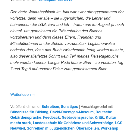
Der vierte Workshopblock im Juni war zwar strenggenommen der
vorletzte, denn wir alle – die Jugendlichen, die Lehrer und
Lehrerinnen der LGS, Eva und ich – trafen uns im August ja noch
einmal, um gemeinsam die Präsentation des Buches
vorzubereiten und dann dieses Eltern, Freunden und
MitschülerInnen an der Schule vorzustellen. Logischerweise
bedeutet das, dass das Buch zwischendrin fertig werden musste,
also dieser allerletzte Schritt kein Teil meines Reisetagebuchs
mehr werden konnte. Langer Rede kurzer Sinn – so verliefen Tag
7 und Tag 8 auf unserer Reise zum gemeinsamen Buch:
Weiterlesen
→
Veröffentlicht unter
Schreiben
,
Sonstiges
|
Verschlagwortet mit
Bündnisse für Bildung
,
David-Roentgen-Museum
,
Deutsche
Gebärdensprache
,
Feedback
,
Gebärdensprache
,
Kritik
,
Kultur
macht stark
,
Landesschule für Gehörlose und Schwerhörige
,
LGS
,
Neuwied
,
Schreiben mit Jugendlichen
,
Überarbeiten
,
Workshop