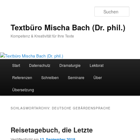
Zum
Zum
primären
sekundären
Such
Inhalt
Inhalt
springen
springen
Textbüro Mischa Bach (Dr. phil.)
Kompetenz & Kreativität für Ihre Texte
Hauptmenü
Start
Datenschutz
Dramaturgie
Lektorat
Referenzen
Schreiben
Seminare
Über
Übersetzung
SCHLAGWORTARCHIV:
DEUTSCHE GEBÄRDENSPRACHE
Reisetagebuch, die Letzte
Veröffentlicht am
12. September 2018