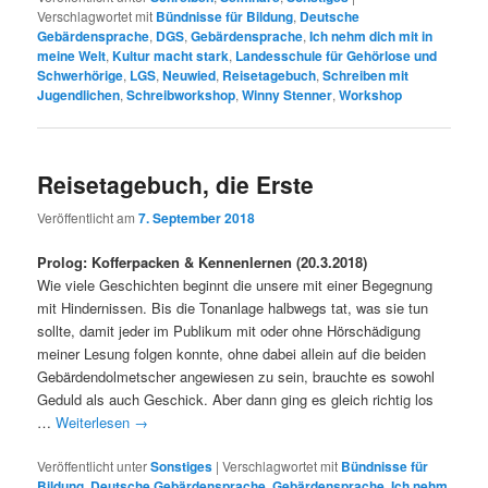
Verschlagwortet mit
Bündnisse für Bildung
,
Deutsche
Gebärdensprache
,
DGS
,
Gebärdensprache
,
Ich nehm dich mit in
meine Welt
,
Kultur macht stark
,
Landesschule für Gehörlose und
Schwerhörige
,
LGS
,
Neuwied
,
Reisetagebuch
,
Schreiben mit
Jugendlichen
,
Schreibworkshop
,
Winny Stenner
,
Workshop
Reisetagebuch, die Erste
Veröffentlicht am
7. September 2018
Prolog: Kofferpacken & Kennenlernen (20.3.2018)
Wie viele Geschichten beginnt die unsere mit einer Begegnung
mit Hindernissen. Bis die Tonanlage halbwegs tat, was sie tun
sollte, damit jeder im Publikum mit oder ohne Hörschädigung
meiner Lesung folgen konnte, ohne dabei allein auf die beiden
Gebärdendolmetscher angewiesen zu sein, brauchte es sowohl
Geduld als auch Geschick. Aber dann ging es gleich richtig los
…
Weiterlesen
→
Veröffentlicht unter
Sonstiges
|
Verschlagwortet mit
Bündnisse für
Bildung
,
Deutsche Gebärdensprache
,
Gebärdensprache
,
Ich nehm