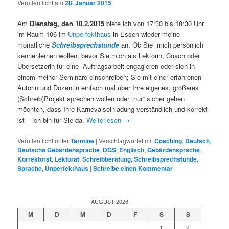
Veröffentlicht am
28. Januar 2015
Am
Dienstag, den 10.2.2015
biete ich von 17:30 bis 18:30 Uhr
im Raum 106 im
Unperfekthaus
in Essen wieder meine
monatliche
Schreibsprechstunde
an. Ob Sie mich persönlich
kennenlernen wollen, bevor Sie mich als Lektorin, Coach oder
Übersetzerin für eine Auftragsarbeit engagieren oder sich in
einem meiner Seminare einschreiben; Sie mit einer erfahrenen
Autorin und Dozentin einfach mal über Ihre eigenes, größeres
(Schreib)Projekt sprechen wollen oder „nur“ sicher gehen
möchten, dass Ihre Karnevalseinladung verständlich und korrekt
ist – ich bin für Sie da.
Weiterlesen
→
Veröffentlicht unter
Termine
|
Verschlagwortet mit
Coaching
,
Deutsch
,
Deutsche Gebärdensprache
,
DGS
,
Englisch
,
Gebärdensprache
,
Korrektorat
,
Lektorat
,
Schreibberatung
,
Schreibsprechstunde
,
Sprache
,
Unperfekthaus
|
Schreibe einen Kommentar
AUGUST 2026
M
D
M
D
F
S
S
1
2