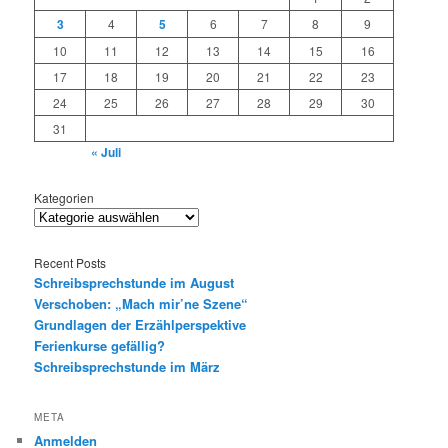
3
4
5
6
7
8
9
10
11
12
13
14
15
16
17
18
19
20
21
22
23
24
25
26
27
28
29
30
31
« Juli
Kategorien
Recent Posts
Schreibsprechstunde im August
Verschoben: „Mach mir’ne Szene“
Grundlagen der Erzählperspektive
Ferienkurse gefällig?
Schreibsprechstunde im März
META
Anmelden