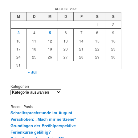
AUGUST 2026
M
D
M
D
F
S
S
1
2
3
4
5
6
7
8
9
10
11
12
13
14
15
16
17
18
19
20
21
22
23
24
25
26
27
28
29
30
31
« Juli
Kategorien
Recent Posts
Schreibsprechstunde im August
Verschoben: „Mach mir’ne Szene“
Grundlagen der Erzählperspektive
Ferienkurse gefällig?