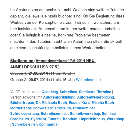
Im Abstand von ca. sechs bis acht Wochen sind weitere Tutorien
geplant, die jeweils einzeln buchbar sind. Ob Sie Begleitung Ihres
Werkes von der Konzeption bis zum Feinschliff wünschen, um
Ihre individuelle Autorenstimme immer weiter herauszuarbeiten,
oder Sie lediglich einzelne, konkrete Probleme bearbeiten
möchten – das Tutorium steht allen AutorInnen offen, die aktuell
an einem eigenständigen belletristischen Werk arbeiten.
Starttermine (
Anmeldeschluss 17.5.2014
NEU:
ANMELDESCHLUSS 27.5.):
Gruppe 1:
21.06.2014
(11 bis 16 Uhr)
Gruppe 2:
05.07.2014
(11 bis 16 Uhr)
Weiterlesen
→
Veröffentlicht unter
Coaching
,
Schreiben
,
Seminare
,
Termine
|
Verschlagwortet mit
Autorenfortbildung
,
Autorenweiterbildung
,
Bücherfrauen
,
Dr. Michaela Bach
,
Essen
,
Kurs
,
Mischa Bach
,
Mörderische Schwestern
,
Profikurs
,
Profiseminar
,
Schreibberatung
,
Schreibseminar
,
Schreibworkshop
,
Seminar
,
Shreibkurs
,
Syndikat
,
Tutorial
,
Tutorium
,
Unperfekthaus
,
Workshop
|
Schreibe einen Kommentar