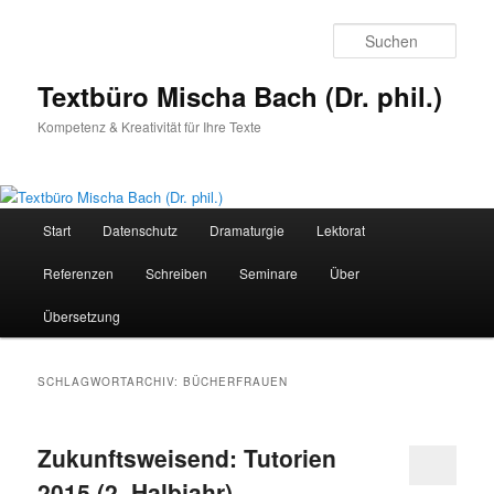
Zum
Zum
primären
sekundären
Such
Inhalt
Inhalt
springen
springen
Textbüro Mischa Bach (Dr. phil.)
Kompetenz & Kreativität für Ihre Texte
Hauptmenü
Start
Datenschutz
Dramaturgie
Lektorat
Referenzen
Schreiben
Seminare
Über
Übersetzung
SCHLAGWORTARCHIV:
BÜCHERFRAUEN
Zukunftsweisend: Tutorien
2015 (2. Halbjahr)