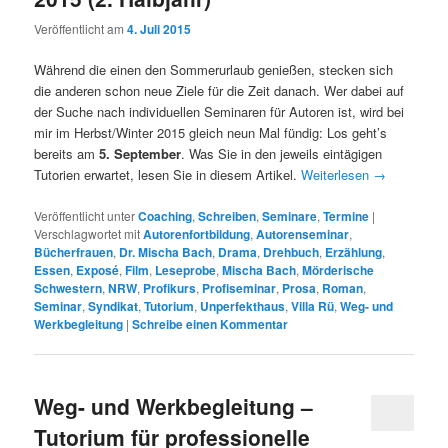
Veröffentlicht am
4. Juli 2015
Während die einen den Sommerurlaub genießen, stecken sich
die anderen schon neue Ziele für die Zeit danach. Wer dabei auf
der Suche nach individuellen Seminaren für Autoren ist, wird bei
mir im Herbst/Winter 2015 gleich neun Mal fündig: Los geht’s
bereits am
5. September
. Was Sie in den jeweils eintägigen
Tutorien erwartet, lesen Sie in diesem Artikel.
Weiterlesen
→
Veröffentlicht unter
Coaching
,
Schreiben
,
Seminare
,
Termine
|
Verschlagwortet mit
Autorenfortbildung
,
Autorenseminar
,
Bücherfrauen
,
Dr. Mischa Bach
,
Drama
,
Drehbuch
,
Erzählung
,
Essen
,
Exposé
,
Film
,
Leseprobe
,
Mischa Bach
,
Mörderische
Schwestern
,
NRW
,
Profikurs
,
Profiseminar
,
Prosa
,
Roman
,
Seminar
,
Syndikat
,
Tutorium
,
Unperfekthaus
,
Villa Rü
,
Weg- und
Werkbegleitung
|
Schreibe einen Kommentar
Weg- und Werkbegleitung –
Tutorium für professionelle