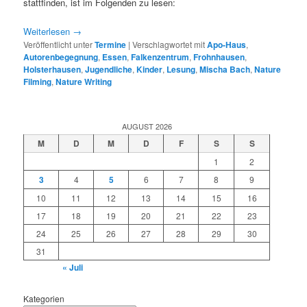
stattfinden, ist im Folgenden zu lesen:
Weiterlesen
→
Veröffentlicht unter
Termine
|
Verschlagwortet mit
Apo-Haus
,
Autorenbegegnung
,
Essen
,
Falkenzentrum
,
Frohnhausen
,
Holsterhausen
,
Jugendliche
,
Kinder
,
Lesung
,
Mischa Bach
,
Nature
Filming
,
Nature Writing
AUGUST 2026
M
D
M
D
F
S
S
1
2
3
4
5
6
7
8
9
10
11
12
13
14
15
16
17
18
19
20
21
22
23
24
25
26
27
28
29
30
31
« Juli
Kategorien