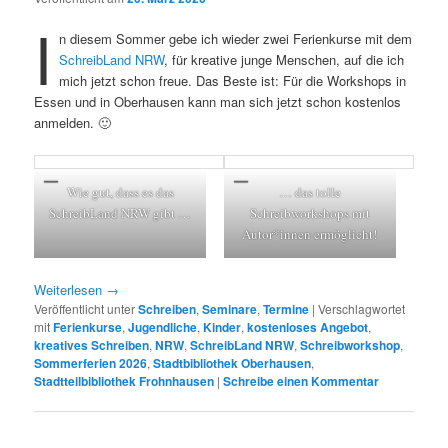
I
n diesem Sommer gebe ich wieder zwei Ferienkurse mit dem
SchreibLand NRW
, für kreative junge Menschen, auf die ich
mich jetzt schon freue. Das Beste ist: Für die Workshops in
Essen und in Oberhausen kann man sich jetzt schon kostenlos
anmelden. 🙂
Wie gut, dass es das
… das tolle
SchreibLand NRW gibt …
Schreibworkshops mit
Autor*innen ermöglicht!
Weiterlesen
→
Veröffentlicht unter
Schreiben
,
Seminare
,
Termine
|
Verschlagwortet
mit
Ferienkurse
,
Jugendliche
,
Kinder
,
kostenloses Angebot
,
kreatives Schreiben
,
NRW
,
SchreibLand NRW
,
Schreibworkshop
,
Sommerferien 2026
,
Stadtbibliothek Oberhausen
,
Stadtteilbibliothek Frohnhausen
|
Schreibe einen Kommentar