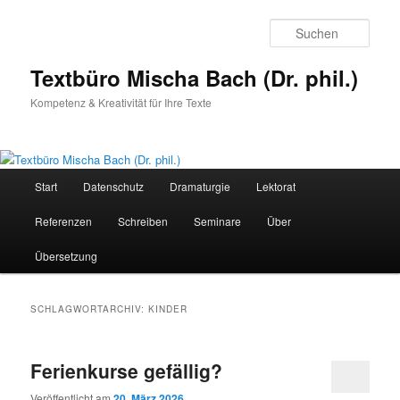
Zum
Zum
primären
sekundären
Such
Inhalt
Inhalt
springen
springen
Textbüro Mischa Bach (Dr. phil.)
Kompetenz & Kreativität für Ihre Texte
Hauptmenü
Start
Datenschutz
Dramaturgie
Lektorat
Referenzen
Schreiben
Seminare
Über
Übersetzung
SCHLAGWORTARCHIV:
KINDER
Ferienkurse gefällig?
Veröffentlicht am
20. März 2026