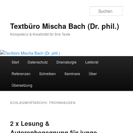
Zum
Zum
primären
sekundären
Such
Inhalt
Inhalt
springen
springen
Textbüro Mischa Bach (Dr. phil.)
Kompetenz & Kreativität für Ihre Texte
Hauptmenü
Start
Datenschutz
Dramaturgie
Lektorat
Referenzen
Schreiben
Seminare
Über
Übersetzung
SCHLAGWORTARCHIV:
FROHNHAUSEN
2 x Lesung &
Autorenbegegnung für junge