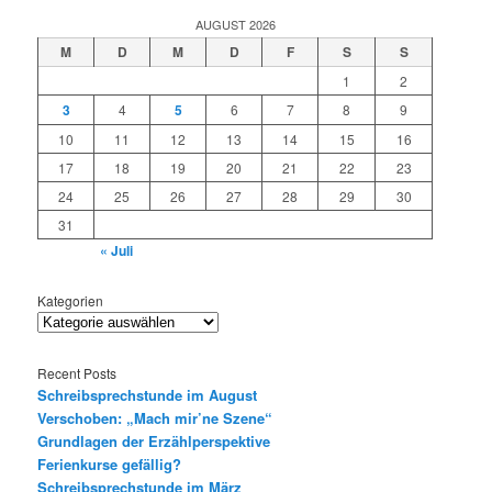
AUGUST 2026
M
D
M
D
F
S
S
1
2
3
4
5
6
7
8
9
10
11
12
13
14
15
16
17
18
19
20
21
22
23
24
25
26
27
28
29
30
31
« Juli
Kategorien
Recent Posts
Schreibsprechstunde im August
Verschoben: „Mach mir’ne Szene“
Grundlagen der Erzählperspektive
Ferienkurse gefällig?
Schreibsprechstunde im März