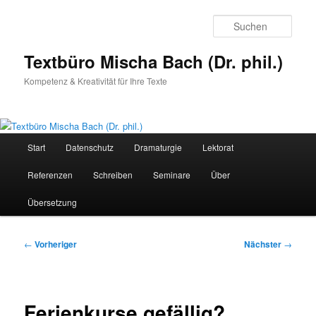
Zum
primären
Such
Inhalt
springen
Textbüro Mischa Bach (Dr. phil.)
Kompetenz & Kreativität für Ihre Texte
Hauptmenü
Start
Datenschutz
Dramaturgie
Lektorat
Referenzen
Schreiben
Seminare
Über
Übersetzung
Beitragsnavigation
←
Vorheriger
Nächster
→
Ferienkurse gefällig?