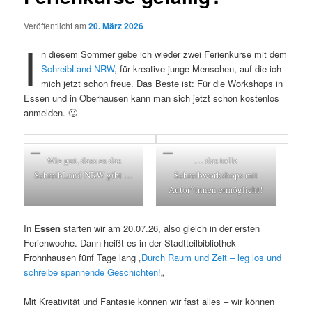
Veröffentlicht am
20. März 2026
I
n diesem Sommer gebe ich wieder zwei Ferienkurse mit dem
SchreibLand NRW
, für kreative junge Menschen, auf die ich
mich jetzt schon freue. Das Beste ist: Für die Workshops in
Essen und in Oberhausen kann man sich jetzt schon kostenlos
anmelden. 🙂
Wie gut, dass es das
… das tolle
SchreibLand NRW gibt …
Schreibworkshops mit
Autor*innen ermöglicht!
In
Essen
starten wir am 20.07.26, also gleich in der ersten
Ferienwoche. Dann heißt es in der Stadtteilbibliothek
Frohnhausen fünf Tage lang „
Durch Raum und Zeit – leg los und
schreibe spannende Geschichten!
„
Mit Kreativität und Fantasie können wir fast alles – wir können