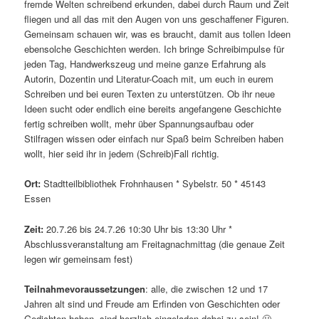
fremde Welten schreibend erkunden, dabei durch Raum und Zeit
fliegen und all das mit den Augen von uns geschaffener Figuren.
Gemeinsam schauen wir, was es braucht, damit aus tollen Ideen
ebensolche Geschichten werden. Ich bringe Schreibimpulse für
jeden Tag, Handwerkszeug und meine ganze Erfahrung als
Autorin, Dozentin und Literatur-Coach mit, um euch in eurem
Schreiben und bei euren Texten zu unterstützen. Ob ihr neue
Ideen sucht oder endlich eine bereits angefangene Geschichte
fertig schreiben wollt, mehr über Spannungsaufbau oder
Stilfragen wissen oder einfach nur Spaß beim Schreiben haben
wollt, hier seid ihr in jedem (Schreib)Fall richtig.
Ort:
Stadtteilbibliothek Frohnhausen * Sybelstr. 50 * 45143
Essen
Zeit:
20.7.26 bis 24.7.26 10:30 Uhr bis 13:30 Uhr *
Abschlussveranstaltung am Freitagnachmittag (die genaue Zeit
legen wir gemeinsam fest)
Teilnahmevoraussetzungen
: alle, die zwischen 12 und 17
Jahren alt sind und Freude am Erfinden von Geschichten oder
Gedichten haben, sind herzlich eingeladen dabei zu sein! 🙂