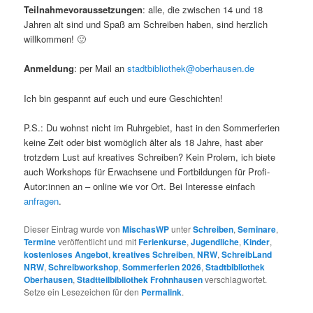
Teilnahmevoraussetzungen
: alle, die zwischen 14 und 18
Jahren alt sind und Spaß am Schreiben haben, sind herzlich
willkommen! 🙂
Anmeldung
: per Mail an
stadtbibliothek@oberhausen.de
Ich bin gespannt auf euch und eure Geschichten!
P.S.: Du wohnst nicht im Ruhrgebiet, hast in den Sommerferien
keine Zeit oder bist womöglich älter als 18 Jahre, hast aber
trotzdem Lust auf kreatives Schreiben? Kein Prolem, ich biete
auch Workshops für Erwachsene und Fortbildungen für Profi-
Autor:innen an – online wie vor Ort. Bei Interesse einfach
anfragen
.
Dieser Eintrag wurde von
MischasWP
unter
Schreiben
,
Seminare
,
Termine
veröffentlicht und mit
Ferienkurse
,
Jugendliche
,
Kinder
,
kostenloses Angebot
,
kreatives Schreiben
,
NRW
,
SchreibLand
NRW
,
Schreibworkshop
,
Sommerferien 2026
,
Stadtbibliothek
Oberhausen
,
Stadtteilbibliothek Frohnhausen
verschlagwortet.
Setze ein Lesezeichen für den
Permalink
.