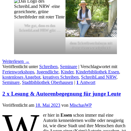
Wie gut, dass es das
SchreibLand NRW gibt …
dass Schreibworkshops mit
Autor:innen ermöglicht!
Weiterlesen
→
Veröffentlicht unter
Schreiben
,
Seminare
|
Verschlagwortet mit
Ferienworkshops
,
Jugendliche
,
Kinder
,
Kinderbibliothek Essen
,
kostenloses Angebot
,
kreatives Schreiben
,
SchreibLand NRW
,
Seminare
,
Stadtbibliothek Oberhausen
|
1
Antwort
2 x Lesung & Autorenbegegnung für junge Leute
Veröffentlicht am
18. Mai 2023
von
MischasWP
W
er hier in
Essen
schon immer mal eine
Autorin kennenlernen wollte oder neugierig
ist, wie diese Stadt und ihre Menschen durch
die Augen einer (Krimi)Autorin aussehen, ist