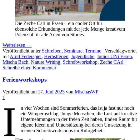
Die Zeche Carl in Essen – ein cooler Ort für
ebensolche Erkundungen mit der jede Menge kreativem
Potenzial für alle Arten von Stories
Weiterlesen
→
Veröffentlicht unter
Schreiben
,
Seminare
,
Termine
|
Verschlagwortet
mit
Arnd Federspiel
,
Herbstferien
,
Jugendliche
,
Junior UNi Essen
,
Mischa Bach
,
Nature Writing
,
Schreibworkshop
,
Zeche CArl
|
Schreibe einen Kommentar
Ferienworkshops
Veröffentlicht am
17. Juni 2025
von
MischasWP
1
I
n vier Wochen sind Sommerferien, das ist ja fast nur noch
ein Wimpernschlag. Junge Menschen, die Lust auf kreative
Unternehmungen in der freien Zeit haben, finden Raum für
eigene Ideen und Unterstützung bei deren Umsetzung in
meinen Schreibworkshops im Ruhrgebiet.