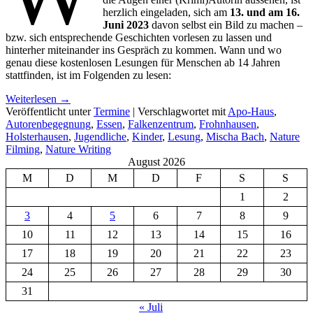
herzlich eingeladen, sich am
13. und am 16.
Juni 2023
davon selbst ein Bild zu machen –
bzw. sich entsprechende Geschichten vorlesen zu lassen und
hinterher miteinander ins Gespräch zu kommen. Wann und wo
genau diese kostenlosen Lesungen für Menschen ab 14 Jahren
stattfinden, ist im Folgenden zu lesen:
Weiterlesen
→
Veröffentlicht unter
Termine
|
Verschlagwortet mit
Apo-Haus
,
Autorenbegegnung
,
Essen
,
Falkenzentrum
,
Frohnhausen
,
Holsterhausen
,
Jugendliche
,
Kinder
,
Lesung
,
Mischa Bach
,
Nature
Filming
,
Nature Writing
August 2026
M
D
M
D
F
S
S
1
2
3
4
5
6
7
8
9
10
11
12
13
14
15
16
17
18
19
20
21
22
23
24
25
26
27
28
29
30
31
« Juli