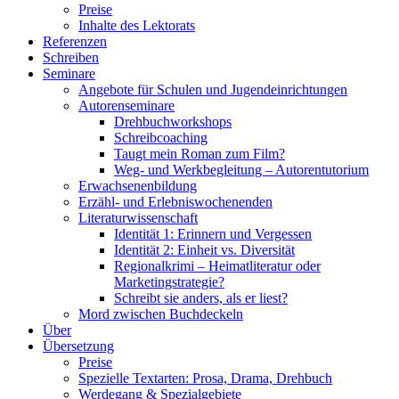
Preise
Inhalte des Lektorats
Referenzen
Schreiben
Seminare
Angebote für Schulen und Jugendeinrichtungen
Autorenseminare
Drehbuchworkshops
Schreibcoaching
Taugt mein Roman zum Film?
Weg- und Werkbegleitung – Autorentutorium
Erwachsenenbildung
Erzähl- und Erlebniswochenenden
Literaturwissenschaft
Identität 1: Erinnern und Vergessen
Identität 2: Einheit vs. Diversität
Regionalkrimi – Heimatliteratur oder
Marketingstrategie?
Schreibt sie anders, als er liest?
Mord zwischen Buchdeckeln
Über
Übersetzung
Preise
Spezielle Textarten: Prosa, Drama, Drehbuch
Werdegang & Spezialgebiete