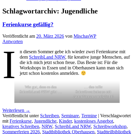
Schlagwortarchiv:
Jugendliche
Ferienkurse gefällig?
Veröffentlicht am
20. März 2026
von
MischasWP
Antworten
I
n diesem Sommer gebe ich wieder zwei Ferienkurse mit
dem
SchreibLand NRW
, für kreative junge Menschen, auf
die ich mich jetzt schon freue. Das Beste ist: Für die
Workshops in Essen und in Oberhausen kann man sich
jetzt schon kostenlos anmelden.
Wie gut, dass es das
… das tolle
SchreibLand NRW gibt …
Schreibworkshops mit
Autor*innen ermöglicht!
Weiterlesen
→
Veröffentlicht unter
Schreiben
,
Seminare
,
Termine
|
Verschlagwortet
mit
Ferienkurse
,
Jugendliche
,
Kinder
,
kostenloses Angebot
,
kreatives Schreiben
,
NRW
,
SchreibLand NRW
,
Schreibworkshop
,
Sommerferien 2026
,
Stadtbibliothek Oberhausen
,
Stadtteilbibliothek