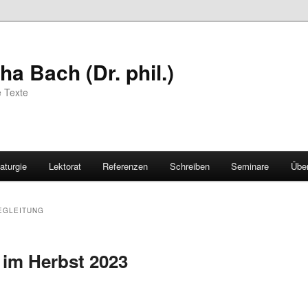
a Bach (Dr. phil.)
e Texte
aturgie
Lektorat
Referenzen
Schreiben
Seminare
Übe
EGLEITUNG
 im Herbst 2023