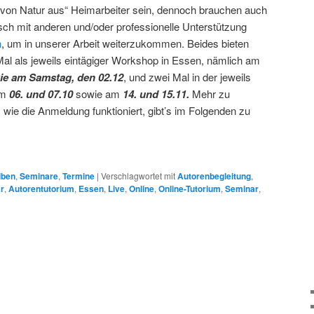
„von Natur aus“ Heimarbeiter sein, dennoch brauchen auch
sch mit anderen und/oder professionelle Unterstützung
h
, um in unserer Arbeit weiterzukommen. Beides bieten
Mal als jeweils eintägiger Workshop in Essen, nämlich am
wie am Samstag, den 02.12
, und zwei Mal in der jeweils
am
06. und 07.10
sowie am
14. und 15.11.
Mehr zu
 wie die Anmeldung funktioniert, gibt’s im Folgenden zu
iben
,
Seminare
,
Termine
|
Verschlagwortet mit
Autorenbegleitung
,
r
,
Autorentutorium
,
Essen
,
Live
,
Online
,
Online-Tutorium
,
Seminar
,