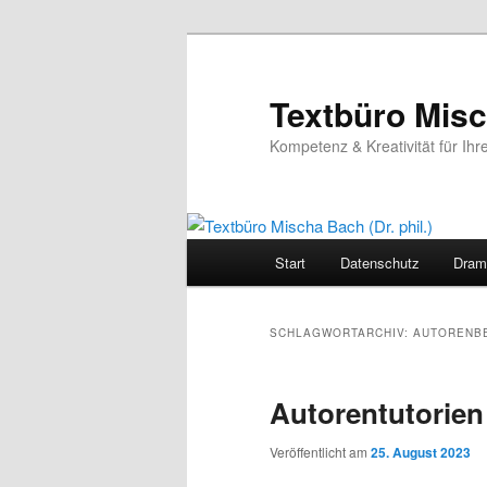
Zum
Zum
primären
sekundären
Inhalt
Inhalt
Textbüro Misch
springen
springen
Kompetenz & Kreativität für Ihr
Hauptmenü
Start
Datenschutz
Dram
SCHLAGWORTARCHIV:
AUTORENB
Autorentutorien
Veröffentlicht am
25. August 2023