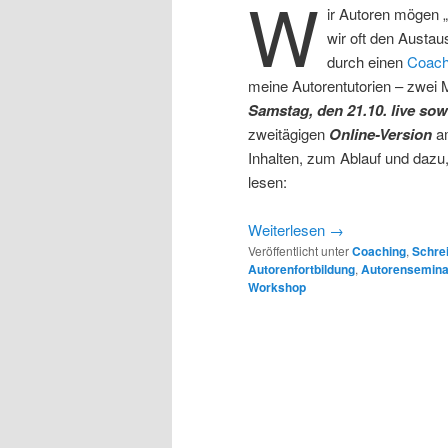
W
ir Autoren mögen 
wir oft den Austau
durch einen
Coac
meine Autorentutorien – zwei 
Samstag, den
21
.10. live so
zweitägigen
Online-Version
Inhalten, zum Ablauf und dazu,
lesen:
Weiterlesen
→
Veröffentlicht unter
Coaching
,
Schre
Autorenfortbildung
,
Autorensemina
Workshop