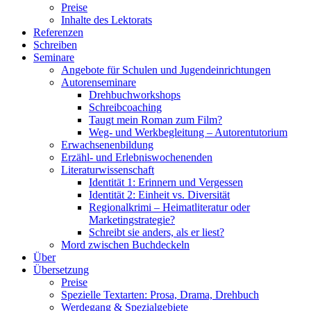
Preise
Inhalte des Lektorats
Referenzen
Schreiben
Seminare
Angebote für Schulen und Jugendeinrichtungen
Autorenseminare
Drehbuchworkshops
Schreibcoaching
Taugt mein Roman zum Film?
Weg- und Werkbegleitung – Autorentutorium
Erwachsenenbildung
Erzähl- und Erlebniswochenenden
Literaturwissenschaft
Identität 1: Erinnern und Vergessen
Identität 2: Einheit vs. Diversität
Regionalkrimi – Heimatliteratur oder
Marketingstrategie?
Schreibt sie anders, als er liest?
Mord zwischen Buchdeckeln
Über
Übersetzung
Preise
Spezielle Textarten: Prosa, Drama, Drehbuch
Werdegang & Spezialgebiete