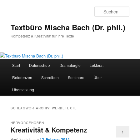
Zum
Zum
primären
sekundären
Such
Inhalt
Inhalt
springen
springen
Textbüro Mischa Bach (Dr. phil.)
Kompetenz & Kreativität für Ihre Texte
Hauptmenü
Start
Datenschutz
Dramaturgie
Lektorat
Referenzen
Schreiben
Seminare
Über
Übersetzung
SCHLAGWORTARCHIV:
WERBETEXTE
HERVORGEHOBEN
Kreativität & Kompetenz
1
Veröffentlicht am
12. Februar 2014