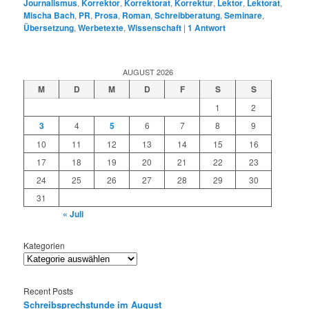
Journalismus
,
Korrektor
,
Korrektorat
,
Korrektur
,
Lektor
,
Lektorat
,
Mischa Bach
,
PR
,
Prosa
,
Roman
,
Schreibberatung
,
Seminare
,
Übersetzung
,
Werbetexte
,
Wissenschaft
|
1
Antwort
AUGUST 2026
M
D
M
D
F
S
S
1
2
3
4
5
6
7
8
9
10
11
12
13
14
15
16
17
18
19
20
21
22
23
24
25
26
27
28
29
30
31
« Juli
Kategorien
Recent Posts
Schreibsprechstunde im August