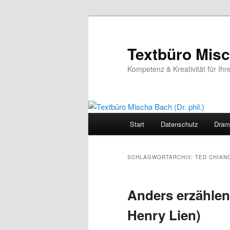
Zum
Zum
primären
sekundären
Inhalt
Inhalt
Textbüro Misch
springen
springen
Kompetenz & Kreativität für Ihr
Hauptmenü
Start
Datenschutz
Dram
SCHLAGWORTARCHIV:
TED CHIAN
Anders erzählen
Henry Lien)