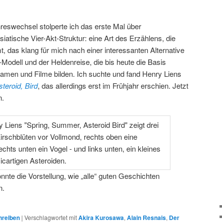
eswechsel stolperte ich das erste Mal über
siatische Vier-Akt-Struktur: eine Art des Erzählens, die
, das klang für mich nach einer interessanten Alternative
t-Modell und der Heldenreise, die bis heute die Basis
ramen und Filme bilden. Ich suchte und fand Henry Liens
teroid, Bird
, das allerdings erst im Frühjahr erschien. Jetzt
n.
nnte die Vorstellung, wie „alle“ guten Geschichten
n.
hreiben
|
Verschlagwortet mit
Akira Kurosawa
,
Alain Resnais
,
Der