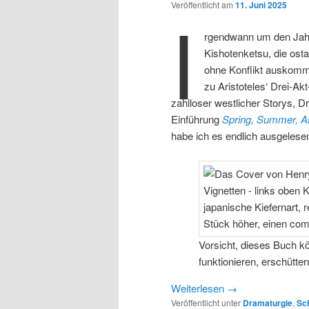
Veröffentlicht am
11. Juni 2025
I
rgendwann um den Jahr
Kishotenketsu, die osta
ohne Konflikt auskommt
zu Aristoteles‘ Drei-Ak
zahlloser westlicher Storys, D
Einführung
Spring, Summer, As
habe ich es endlich ausgelese
Vorsicht, dieses Buch kö
funktionieren, erschütter
Weiterlesen
→
Veröffentlicht unter
Dramaturgie
,
Sc