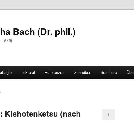
a Bach (Dr. phil.)
e Texte
aturgie
Lektorat
Referenzen
Schreiben
Seminare
Übe
G
: Kishotenketsu (nach
1