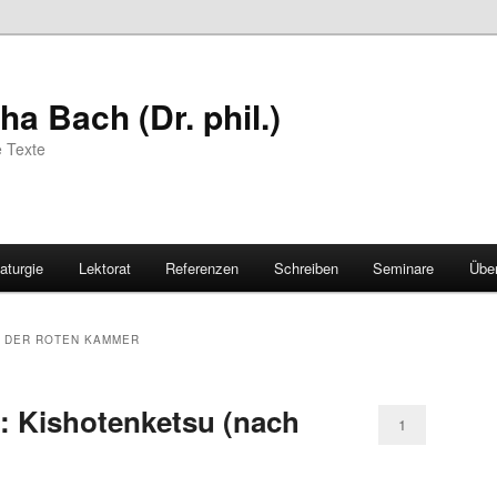
a Bach (Dr. phil.)
e Texte
aturgie
Lektorat
Referenzen
Schreiben
Seminare
Übe
 DER ROTEN KAMMER
: Kishotenketsu (nach
1