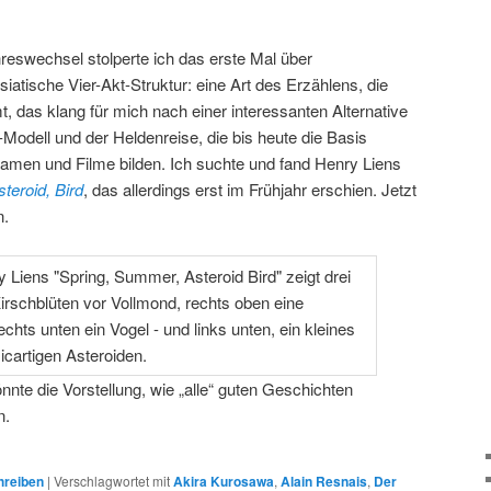
eswechsel stolperte ich das erste Mal über
siatische Vier-Akt-Struktur: eine Art des Erzählens, die
, das klang für mich nach einer interessanten Alternative
t-Modell und der Heldenreise, die bis heute die Basis
ramen und Filme bilden. Ich suchte und fand Henry Liens
teroid, Bird
, das allerdings erst im Frühjahr erschien. Jetzt
n.
nnte die Vorstellung, wie „alle“ guten Geschichten
n.
hreiben
|
Verschlagwortet mit
Akira Kurosawa
,
Alain Resnais
,
Der