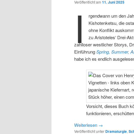
Veröffentlicht am
11. Juni 2025
I
rgendwann um den Jahr
Kishotenketsu, die osta
ohne Konflikt auskommt
zu Aristoteles‘ Drei-Ak
zahlloser westlicher Storys, D
Einführung
Spring, Summer, As
habe ich es endlich ausgelese
Vorsicht, dieses Buch kö
funktionieren, erschütter
Weiterlesen
→
Veröffentlicht unter
Dramaturgie
,
Sc