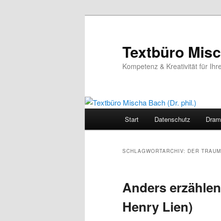
Zum
Zum
primären
sekundären
Inhalt
Inhalt
Textbüro Misch
springen
springen
Kompetenz & Kreativität für Ihr
Hauptmenü
Start
Datenschutz
Dram
SCHLAGWORTARCHIV:
DER TRAUM
Anders erzählen
Henry Lien)