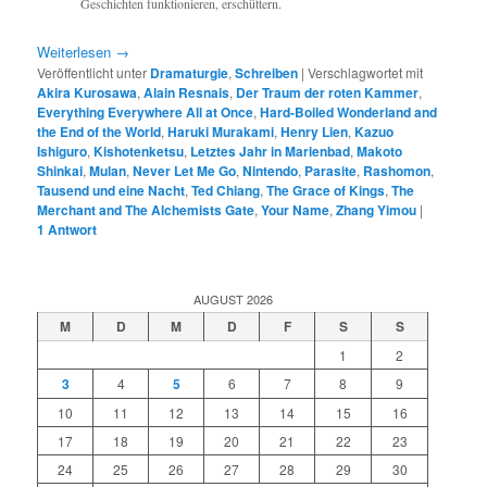
Geschichten funktionieren, erschüttern.
Weiterlesen
→
Veröffentlicht unter
Dramaturgie
,
Schreiben
|
Verschlagwortet mit
Akira Kurosawa
,
Alain Resnais
,
Der Traum der roten Kammer
,
Everything Everywhere All at Once
,
Hard-Boiled Wonderland and
the End of the World
,
Haruki Murakami
,
Henry Lien
,
Kazuo
Ishiguro
,
Kishotenketsu
,
Letztes Jahr in Marienbad
,
Makoto
Shinkai
,
Mulan
,
Never Let Me Go
,
Nintendo
,
Parasite
,
Rashomon
,
Tausend und eine Nacht
,
Ted Chiang
,
The Grace of Kings
,
The
Merchant and The Alchemists Gate
,
Your Name
,
Zhang Yimou
|
1
Antwort
AUGUST 2026
M
D
M
D
F
S
S
1
2
3
4
5
6
7
8
9
10
11
12
13
14
15
16
17
18
19
20
21
22
23
24
25
26
27
28
29
30