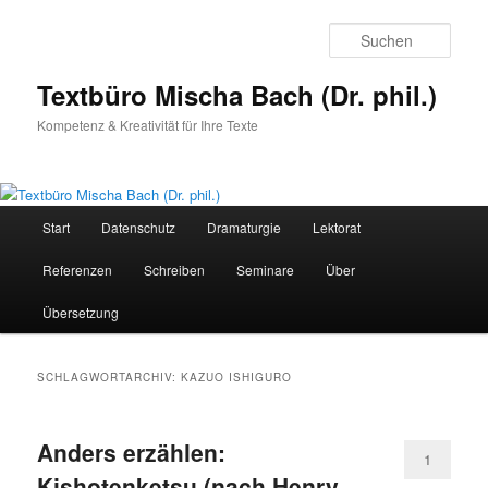
Zum
Zum
primären
sekundären
Such
Inhalt
Inhalt
springen
springen
Textbüro Mischa Bach (Dr. phil.)
Kompetenz & Kreativität für Ihre Texte
Hauptmenü
Start
Datenschutz
Dramaturgie
Lektorat
Referenzen
Schreiben
Seminare
Über
Übersetzung
SCHLAGWORTARCHIV:
KAZUO ISHIGURO
Anders erzählen:
1
Kishotenketsu (nach Henry