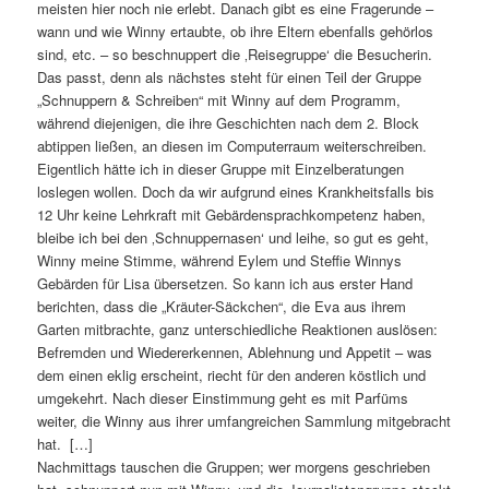
meisten hier noch nie erlebt. Danach gibt es eine Fragerunde –
wann und wie Winny ertaubte, ob ihre Eltern ebenfalls gehörlos
sind, etc. – so beschnuppert die ‚Reisegruppe‘ die Besucherin.
Das passt, denn als nächstes steht für einen Teil der Gruppe
„Schnuppern & Schreiben“ mit Winny auf dem Programm,
während diejenigen, die ihre Geschichten nach dem 2. Block
abtippen ließen, an diesen im Computerraum weiterschreiben.
Eigentlich hätte ich in dieser Gruppe mit Einzelberatungen
loslegen wollen. Doch da wir aufgrund eines Krankheitsfalls bis
12 Uhr keine Lehrkraft mit Gebärdensprachkompetenz haben,
bleibe ich bei den ‚Schnuppernasen‘ und leihe, so gut es geht,
Winny meine Stimme, während Eylem und Steffie Winnys
Gebärden für Lisa übersetzen. So kann ich aus erster Hand
berichten, dass die „Kräuter-Säckchen“, die Eva aus ihrem
Garten mitbrachte, ganz unterschiedliche Reaktionen auslösen:
Befremden und Wiedererkennen, Ablehnung und Appetit – was
dem einen eklig erscheint, riecht für den anderen köstlich und
umgekehrt. Nach dieser Einstimmung geht es mit Parfüms
weiter, die Winny aus ihrer umfangreichen Sammlung mitgebracht
hat. […]
Nachmittags tauschen die Gruppen; wer morgens geschrieben