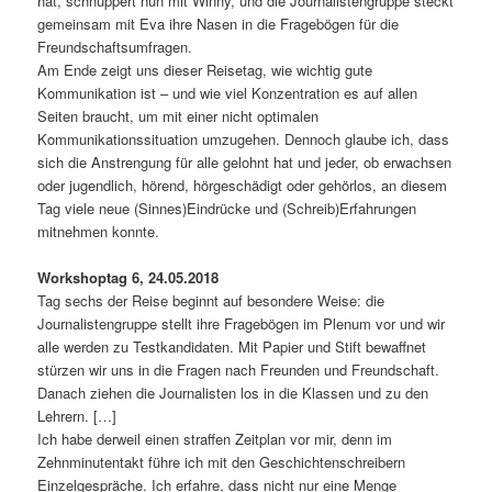
hat, schnuppert nun mit Winny, und die Journalistengruppe steckt
gemeinsam mit Eva ihre Nasen in die Fragebögen für die
Freundschaftsumfragen.
Am Ende zeigt uns dieser Reisetag, wie wichtig gute
Kommunikation ist – und wie viel Konzentration es auf allen
Seiten braucht, um mit einer nicht optimalen
Kommunikationssituation umzugehen. Dennoch glaube ich, dass
sich die Anstrengung für alle gelohnt hat und jeder, ob erwachsen
oder jugendlich, hörend, hörgeschädigt oder gehörlos, an diesem
Tag viele neue (Sinnes)Eindrücke und (Schreib)Erfahrungen
mitnehmen konnte.
Workshoptag 6, 24.05.2018
Tag sechs der Reise beginnt auf besondere Weise: die
Journalistengruppe stellt ihre Fragebögen im Plenum vor und wir
alle werden zu Testkandidaten. Mit Papier und Stift bewaffnet
stürzen wir uns in die Fragen nach Freunden und Freundschaft.
Danach ziehen die Journalisten los in die Klassen und zu den
Lehrern. […]
Ich habe derweil einen straffen Zeitplan vor mir, denn im
Zehnminutentakt führe ich mit den Geschichtenschreibern
Einzelgespräche. Ich erfahre, dass nicht nur eine Menge