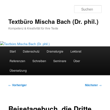
Zum
primären
Such
Inhalt
springen
Textbüro Mischa Bach (Dr. phil.)
Kompetenz & Kreativität für Ihre Texte
Hauptmenü
Start
Datenschutz
Dramaturgie
Lektorat
Referenzen
Schreiben
Seminare
Über
Übersetzung
Beitragsnavigation
←
Vorheriger
Nächster
→
Reisetagebuch, die Dritte