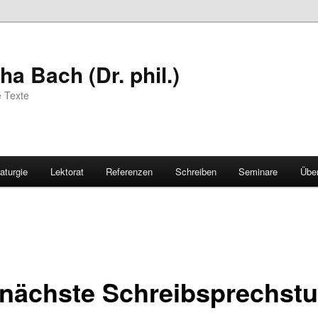
a Bach (Dr. phil.)
e Texte
aturgie
Lektorat
Referenzen
Schreiben
Seminare
Übe
 nächste Schreibsprechst