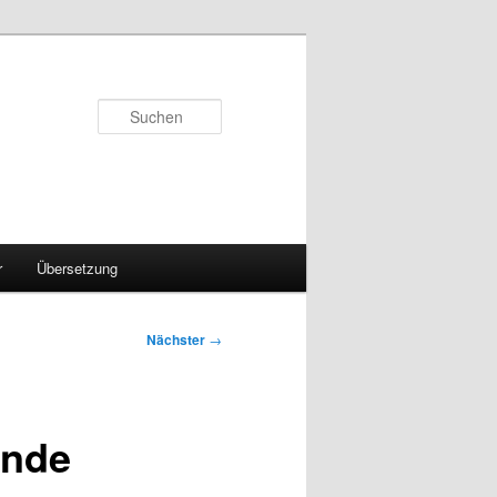
Suchen
r
Übersetzung
Nächster
→
unde