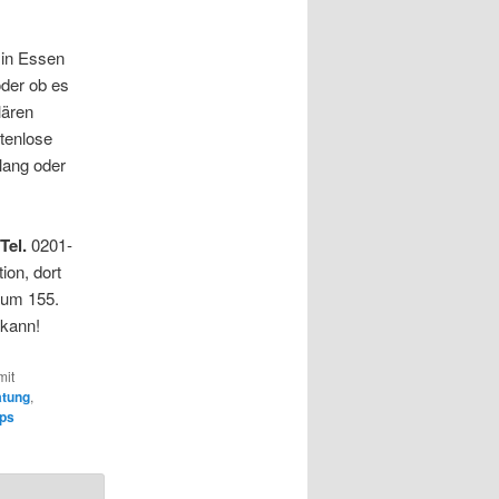
in Essen
oder ob es
lären
tenlose
 lang oder
 Tel.
0201-
ion, dort
aum 155.
 kann!
mit
atung
,
ps