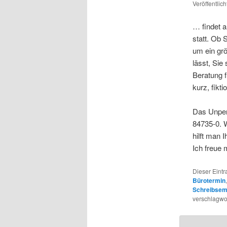
Veröffentlic
… findet
statt. Ob 
um ein grö
lässt, Sie
Beratung f
kurz, fikt
Das Unperf
84735-0. W
hilft man 
Ich freue 
Dieser Eint
Bürotermin
Schreibsem
verschlagwor