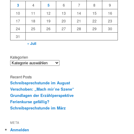
3
4
5
6
7
8
9
10
11
12
13
14
15
16
17
18
19
20
21
22
23
24
25
26
27
28
29
30
31
« Juli
Kategorien
Recent Posts
Schreibsprechstunde im August
Verschoben: „Mach mir’ne Szene“
Grundlagen der Erzählperspektive
Ferienkurse gefällig?
Schreibsprechstunde im März
META
Anmelden