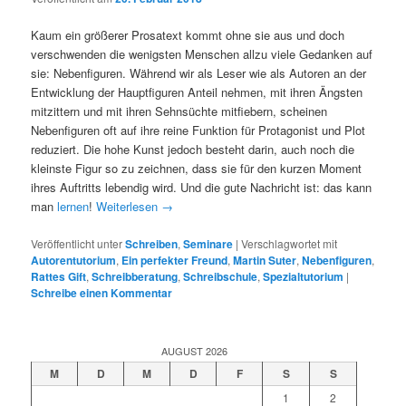
Kaum ein größerer Prosatext kommt ohne sie aus und doch
verschwenden die wenigsten Menschen allzu viele Gedanken auf
sie: Nebenfiguren. Während wir als Leser wie als Autoren an der
Entwicklung der Hauptfiguren Anteil nehmen, mit ihren Ängsten
mitzittern und mit ihren Sehnsüchte mitfiebern, scheinen
Nebenfiguren oft auf ihre reine Funktion für Protagonist und Plot
reduziert. Die hohe Kunst jedoch besteht darin, auch noch die
kleinste Figur so zu zeichnen, dass sie für den kurzen Moment
ihres Auftritts lebendig wird. Und die gute Nachricht ist: das kann
man
lernen
!
Weiterlesen
→
Veröffentlicht unter
Schreiben
,
Seminare
|
Verschlagwortet mit
Autorentutorium
,
Ein perfekter Freund
,
Martin Suter
,
Nebenfiguren
,
Rattes Gift
,
Schreibberatung
,
Schreibschule
,
Spezialtutorium
|
Schreibe einen Kommentar
AUGUST 2026
M
D
M
D
F
S
S
1
2