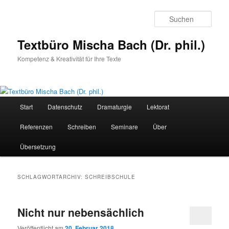
Zum
Zum
primären
sekundären
Such
Inhalt
Inhalt
springen
springen
Textbüro Mischa Bach (Dr. phil.)
Kompetenz & Kreativität für Ihre Texte
Hauptmenü
Start
Datenschutz
Dramaturgie
Lektorat
Referenzen
Schreiben
Seminare
Über
Übersetzung
SCHLAGWORTARCHIV:
SCHREIBSCHULE
Nicht nur nebensächlich
Veröffentlicht am
20. Februar 2018