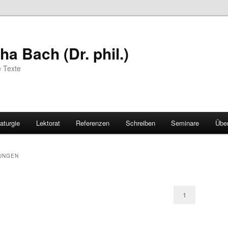
a Bach (Dr. phil.)
e Texte
aturgie
Lektorat
Referenzen
Schreiben
Seminare
Übe
UNGEN
1