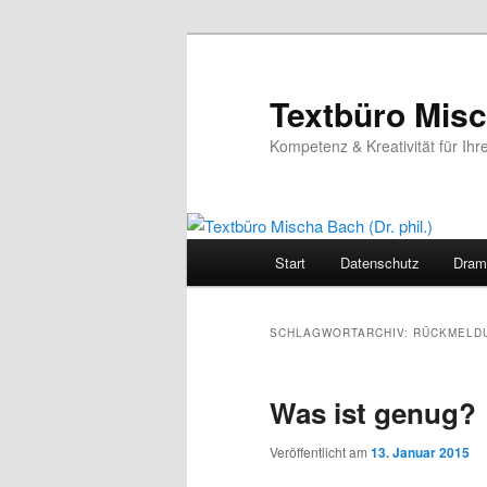
Zum
Zum
primären
sekundären
Inhalt
Inhalt
Textbüro Misch
springen
springen
Kompetenz & Kreativität für Ihr
Hauptmenü
Start
Datenschutz
Dram
SCHLAGWORTARCHIV:
RÜCKMELD
Was ist genug?
Veröffentlicht am
13. Januar 2015