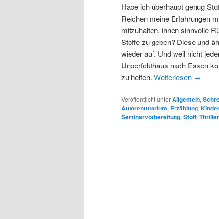
Habe ich überhaupt genug Stof
Reichen meine Erfahrungen mit
mitzuhalten, ihnen sinnvolle 
Stoffe zu geben? Diese und äh
wieder auf. Und weil nicht jed
Unperfekthaus nach Essen kom
zu helfen.
Weiterlesen
→
Veröffentlicht unter
Allgemein
,
Schre
Autorentutorium
,
Erzählung
,
Kinde
Seminarvorbereitung
,
Stoff
,
Thriller