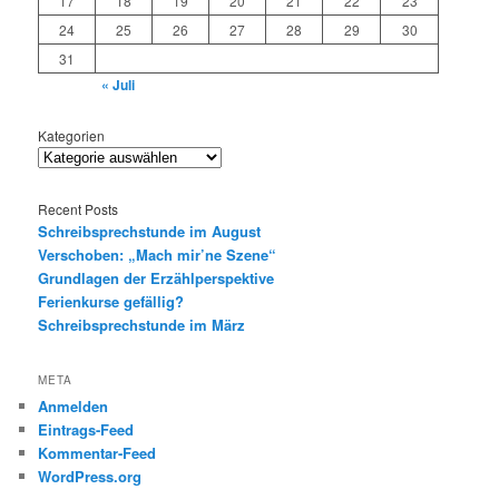
17
18
19
20
21
22
23
24
25
26
27
28
29
30
31
« Juli
Kategorien
Recent Posts
Schreibsprechstunde im August
Verschoben: „Mach mir’ne Szene“
Grundlagen der Erzählperspektive
Ferienkurse gefällig?
Schreibsprechstunde im März
META
Anmelden
Eintrags-Feed
Kommentar-Feed
WordPress.org