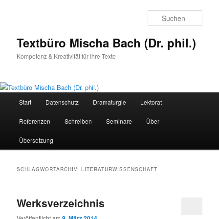
Zum
Zum
primären
sekundären
Such
Inhalt
Inhalt
springen
springen
Textbüro Mischa Bach (Dr. phil.)
Kompetenz & Kreativität für Ihre Texte
Hauptmenü
Start
Datenschutz
Dramaturgie
Lektorat
Referenzen
Schreiben
Seminare
Über
Übersetzung
SCHLAGWORTARCHIV:
LITERATURWISSENSCHAFT
Werksverzeichnis
Veröffentlicht am
9. März 2014