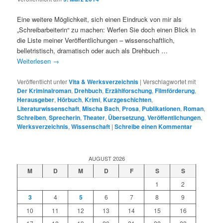
Eine weitere Möglichkeit, sich einen Eindruck von mir als
„Schreibarbeiterin“ zu machen: Werfen Sie doch einen Blick in
die Liste meiner Veröffentlichungen – wissenschaftlich,
belletristisch, dramatisch oder auch als Drehbuch …
Weiterlesen
→
Veröffentlicht unter
Vita & Werksverzeichnis
|
Verschlagwortet mit
Der Kriminalroman
,
Drehbuch
,
Erzählforschung
,
Filmförderung
,
Herausgeber
,
Hörbuch
,
Krimi
,
Kurzgeschichten
,
Literaturwissenschaft
,
Mischa Bach
,
Prosa
,
Publikationen
,
Roman
,
Schreiben
,
Sprecherin
,
Theater
,
Übersetzung
,
Veröffentlichungen
,
Werksverzeichnis
,
Wissenschaft
|
Schreibe einen Kommentar
AUGUST 2026
M
D
M
D
F
S
S
1
2
3
4
5
6
7
8
9
10
11
12
13
14
15
16