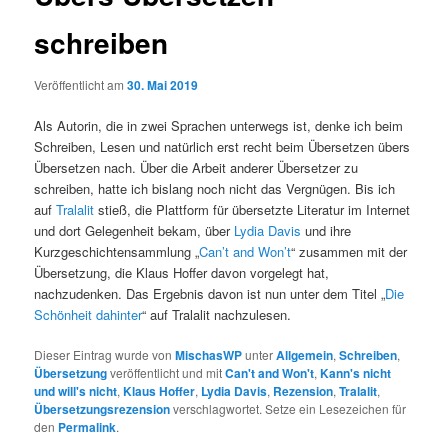
schreiben
Veröffentlicht am
30. Mai 2019
Als Autorin, die in zwei Sprachen unterwegs ist, denke ich beim
Schreiben, Lesen und natürlich erst recht beim Übersetzen übers
Übersetzen nach. Über die Arbeit anderer Übersetzer zu
schreiben, hatte ich bislang noch nicht das Vergnügen. Bis ich
auf
Tralalit
stieß, die Plattform für übersetzte Literatur im Internet
und dort Gelegenheit bekam, über
Lydia Davis
und ihre
Kurzgeschichtensammlung „
Can’t and Won’t
“ zusammen mit der
Übersetzung, die Klaus Hoffer davon vorgelegt hat,
nachzudenken. Das Ergebnis davon ist nun unter dem Titel „
Die
Schönheit dahinter
“ auf Tralalit nachzulesen.
Dieser Eintrag wurde von
MischasWP
unter
Allgemein
,
Schreiben
,
Übersetzung
veröffentlicht und mit
Can't and Won't
,
Kann's nicht
und will's nicht
,
Klaus Hoffer
,
Lydia Davis
,
Rezension
,
Tralalit
,
Übersetzungsrezension
verschlagwortet. Setze ein Lesezeichen für
den
Permalink
.