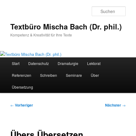
Zum
primären
Such
Inhalt
springen
Textbüro Mischa Bach (Dr. phil.)
Kompetenz & Kreativität für Ihre Texte
Hauptmenü
Start
Datenschutz
Dramaturgie
Lektorat
Referenzen
Schreiben
Seminare
Über
Übersetzung
Beitragsnavigation
←
Vorheriger
Nächster
→
Übers Übersetzen