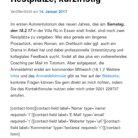
Veröffentlicht am
14. Januar 2017
Im ersten Autorentutorium des neuen Jahres, das am
Samstag,
den 18.2.17
in der Villa Rü in Essen statt findet, sind noch zwei
Restplätze zu vergeben: Wer also gerade ein längeres
Prosastück, einen Roman, ein Drehbuch oder ggf. auch ein
Drama in Arbeit hat und dabei professionelle Unterstützung und
kollegiales Feedback sucht, findet all das plus ein vorbereitendes
Coaching per Mail im Tutorium. Aber aufgepasst, die
Anmeldefrist endet am kommenden Mittwoch (18.1.)! Weitere
Infos
und das
Anmeldeformular
gibt es hier auf der
Webseite
;
konkrete Fragen
können Sie gern direkt an mich richten, indem
Sie das Kontaktfomular nutzen oder mich unter 0201 229737
anrufen.
[contact-form][contact-field label=’Name‘ type=’name‘
required=’1’/][contact-field label=’E-Mail‘ type=’email‘
required=’1’/][contact-field label=’Website‘ type=’url’/][contact-
field label=’Kommentar‘ type=’textarea‘ required=’1’/][/contact-
form]