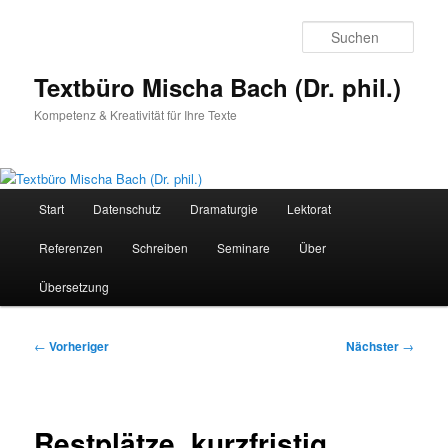
Zum
primären
Such
Inhalt
springen
Textbüro Mischa Bach (Dr. phil.)
Kompetenz & Kreativität für Ihre Texte
Hauptmenü
Start
Datenschutz
Dramaturgie
Lektorat
Referenzen
Schreiben
Seminare
Über
Übersetzung
Beitragsnavigation
←
Vorheriger
Nächster
→
Restplätze, kurzfristig