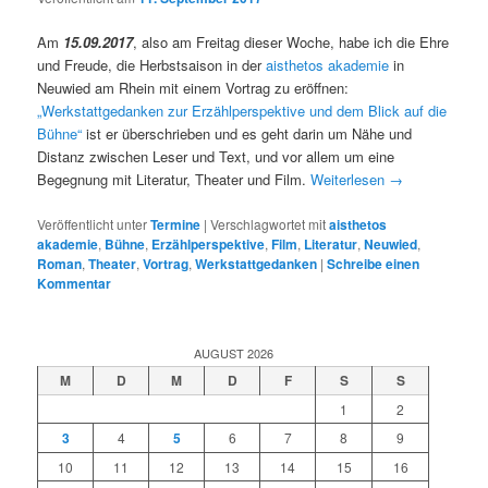
Am
15.09.2017
, also am Freitag dieser Woche, habe ich die Ehre
und Freude, die Herbstsaison in der
aisthetos akademie
in
Neuwied am Rhein mit einem Vortrag zu eröffnen:
„Werkstattgedanken zur Erzählperspektive und dem Blick auf die
Bühne“
ist er überschrieben und es geht darin um Nähe und
Distanz zwischen Leser und Text, und vor allem um eine
Begegnung mit Literatur, Theater und Film.
Weiterlesen
→
Veröffentlicht unter
Termine
|
Verschlagwortet mit
aisthetos
akademie
,
Bühne
,
Erzählperspektive
,
Film
,
Literatur
,
Neuwied
,
Roman
,
Theater
,
Vortrag
,
Werkstattgedanken
|
Schreibe einen
Kommentar
AUGUST 2026
M
D
M
D
F
S
S
1
2
3
4
5
6
7
8
9
10
11
12
13
14
15
16