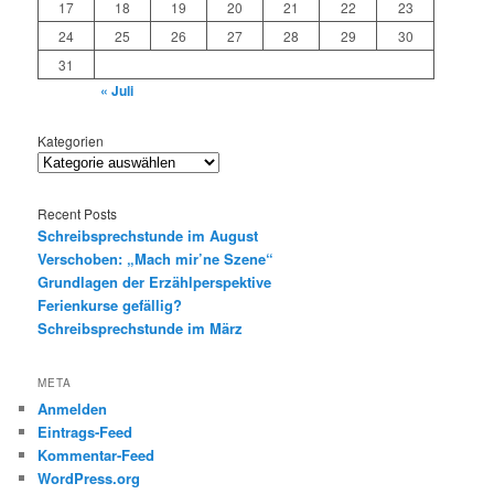
17
18
19
20
21
22
23
24
25
26
27
28
29
30
31
« Juli
Kategorien
Recent Posts
Schreibsprechstunde im August
Verschoben: „Mach mir’ne Szene“
Grundlagen der Erzählperspektive
Ferienkurse gefällig?
Schreibsprechstunde im März
META
Anmelden
Eintrags-Feed
Kommentar-Feed
WordPress.org