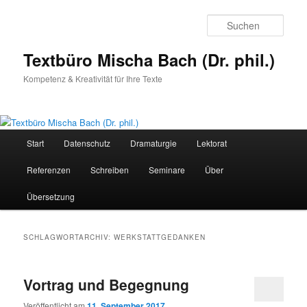
Zum
Zum
primären
sekundären
Such
Inhalt
Inhalt
springen
springen
Textbüro Mischa Bach (Dr. phil.)
Kompetenz & Kreativität für Ihre Texte
Hauptmenü
Start
Datenschutz
Dramaturgie
Lektorat
Referenzen
Schreiben
Seminare
Über
Übersetzung
SCHLAGWORTARCHIV:
WERKSTATTGEDANKEN
Vortrag und Begegnung
Veröffentlicht am
11. September 2017