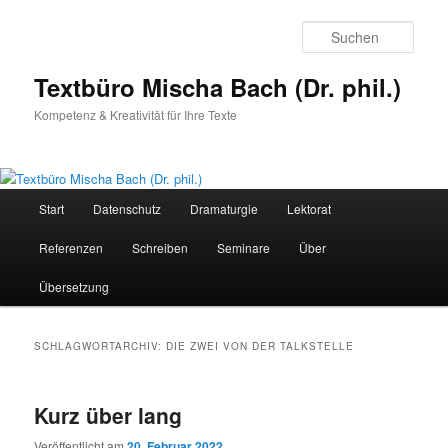
Zum
Zum
primären
sekundären
Such
Inhalt
Inhalt
springen
springen
Textbüro Mischa Bach (Dr. phil.)
Kompetenz & Kreativität für Ihre Texte
Hauptmenü
Start
Datenschutz
Dramaturgie
Lektorat
Referenzen
Schreiben
Seminare
Über
Übersetzung
SCHLAGWORTARCHIV:
DIE ZWEI VON DER TALKSTELLE
Kurz über lang
Veröffentlicht am
20. Februar 2022