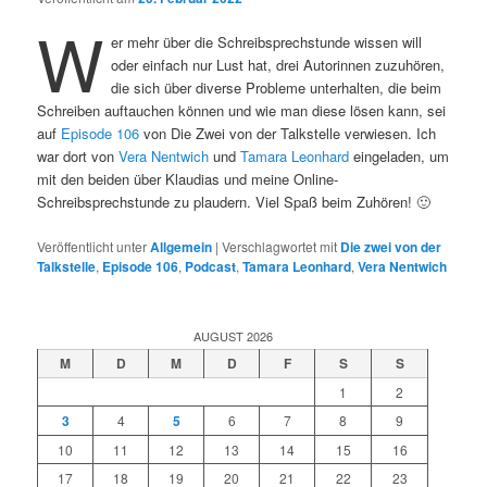
W
er mehr über die Schreibsprechstunde wissen will
oder einfach nur Lust hat, drei Autorinnen zuzuhören,
die sich über diverse Probleme unterhalten, die beim
Schreiben auftauchen können und wie man diese lösen kann, sei
auf
Episode 106
von Die Zwei von der Talkstelle verwiesen. Ich
war dort von
Vera Nentwich
und
Tamara Leonhard
eingeladen, um
mit den beiden über Klaudias und meine Online-
Schreibsprechstunde zu plaudern. Viel Spaß beim Zuhören! 🙂
Veröffentlicht unter
Allgemein
|
Verschlagwortet mit
Die zwei von der
Talkstelle
,
Episode 106
,
Podcast
,
Tamara Leonhard
,
Vera Nentwich
AUGUST 2026
M
D
M
D
F
S
S
1
2
3
4
5
6
7
8
9
10
11
12
13
14
15
16
17
18
19
20
21
22
23