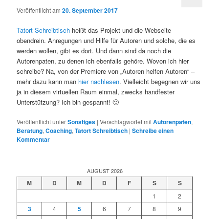
Veröffentlicht am
20. September 2017
Tatort Schreibtisch
heißt das Projekt und die Webseite
obendrein. Anregungen und Hilfe für Autoren und solche, die es
werden wollen, gibt es dort. Und dann sind da noch die
Autorenpaten, zu denen ich ebenfalls gehöre. Wovon ich hier
schreibe? Na, von der Premiere von „Autoren helfen Autoren“ –
mehr dazu kann man
hier nachlesen
. Vielleicht begegnen wir uns
ja in diesem virtuellen Raum einmal, zwecks handfester
Unterstützung? Ich bin gespannt! 🙂
Veröffentlicht unter
Sonstiges
|
Verschlagwortet mit
Autorenpaten
,
Beratung
,
Coaching
,
Tatort Schreibtisch
|
Schreibe einen
Kommentar
AUGUST 2026
M
D
M
D
F
S
S
1
2
3
4
5
6
7
8
9