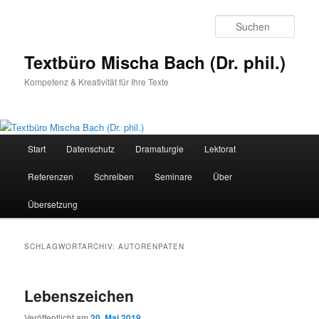
Zum
Zum
primären
sekundären
Such
Inhalt
Inhalt
springen
springen
Textbüro Mischa Bach (Dr. phil.)
Kompetenz & Kreativität für Ihre Texte
Hauptmenü
Start
Datenschutz
Dramaturgie
Lektorat
Referenzen
Schreiben
Seminare
Über
Übersetzung
SCHLAGWORTARCHIV:
AUTORENPATEN
Lebenszeichen
Veröffentlicht am
20. Mai 2019