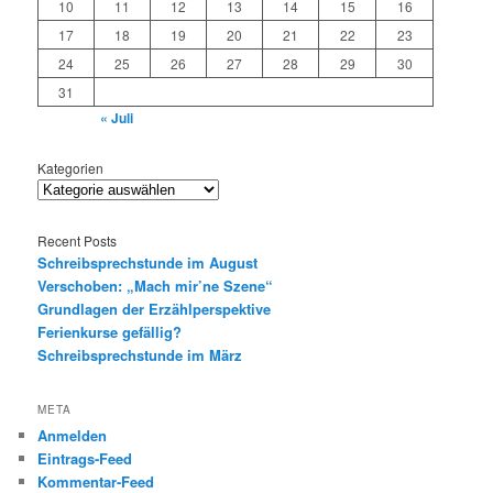
10
11
12
13
14
15
16
17
18
19
20
21
22
23
24
25
26
27
28
29
30
31
« Juli
Kategorien
Recent Posts
Schreibsprechstunde im August
Verschoben: „Mach mir’ne Szene“
Grundlagen der Erzählperspektive
Ferienkurse gefällig?
Schreibsprechstunde im März
META
Anmelden
Eintrags-Feed
Kommentar-Feed