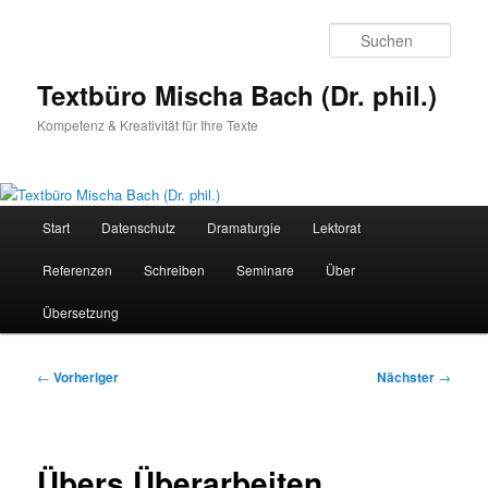
Zum
primären
Such
Inhalt
springen
Textbüro Mischa Bach (Dr. phil.)
Kompetenz & Kreativität für Ihre Texte
Hauptmenü
Start
Datenschutz
Dramaturgie
Lektorat
Referenzen
Schreiben
Seminare
Über
Übersetzung
Beitragsnavigation
←
Vorheriger
Nächster
→
Übers Überarbeiten