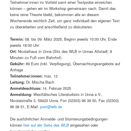
Teilnehmer:innen im Vorfeld samt einer Textprobe einreichen
können – gehen wir im Workshop gemeinsam nach. Damit das
keine reine Theorie bleibt, bekommen alle an diesem
Wochenende reichlich Zeit, um ganz individuell den eigenen Text
zu überarbeiten und anschließend zu diskutieren.
Termin:
08. bis 09. März 2025; Beginn jeweils 10:00 Uhr, Ende
jeweils 18:00 Uhr
Ort:
Nicolaihaus in Unna (Sitz des WLB in Unnas Altstadt; 8
Minuten zu Fuß vom Bahnhof)
Gebühr:
89 Euro (inkl. Verpflegung), Übernachtungsangebote auf
Anfrage
Teilnehmer:innen:
max. 12
Leitung:
Dr. Mischa Bach
Anmeldeschluss:
14. Februar 2025
Anmeldung:
Westfälisches Literaturbüro in Unna e.V.,
Nicolaistraße 3, 59423 Unna, Fon (02303) 96 38 50, Fax (02303)
96 38 51, E-Mail:
post@wlb.de
Die ausführlichen Anmelde- und Stornierungsbedingungen
können
hier auf der Seite des WLB
eingesehen oder