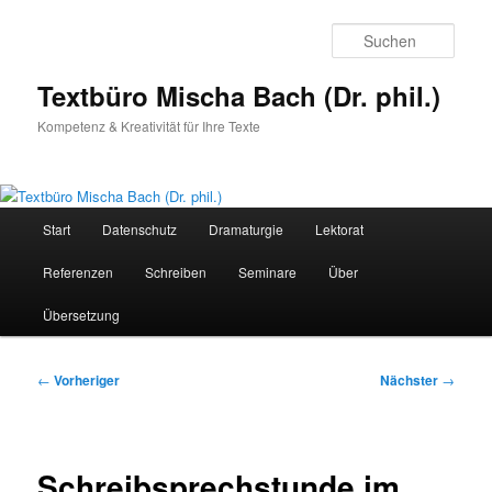
Zum
primären
Such
Inhalt
springen
Textbüro Mischa Bach (Dr. phil.)
Kompetenz & Kreativität für Ihre Texte
Hauptmenü
Start
Datenschutz
Dramaturgie
Lektorat
Referenzen
Schreiben
Seminare
Über
Übersetzung
Beitragsnavigation
←
Vorheriger
Nächster
→
Schreibsprechstunde im