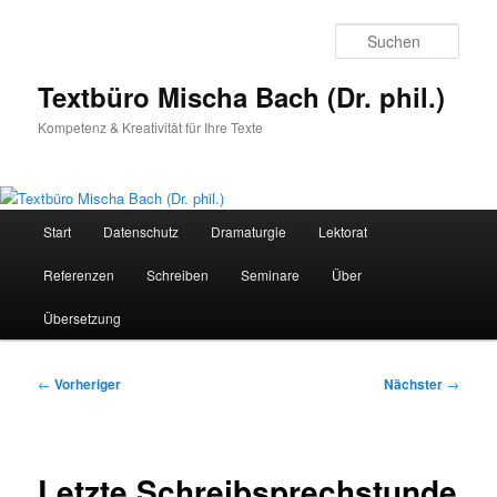
Zum
primären
Such
Inhalt
springen
Textbüro Mischa Bach (Dr. phil.)
Kompetenz & Kreativität für Ihre Texte
Hauptmenü
Start
Datenschutz
Dramaturgie
Lektorat
Referenzen
Schreiben
Seminare
Über
Übersetzung
Beitragsnavigation
←
Vorheriger
Nächster
→
Letzte Schreibsprechstunde