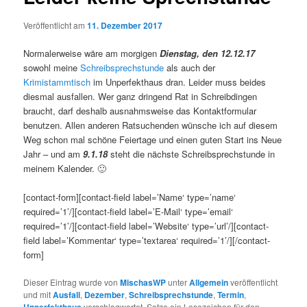
Veröffentlicht am
11. Dezember 2017
Normalerweise wäre am morgigen
Dienstag, den 12.12.17
sowohl meine
Schreibsprechstunde
als auch der
Krimistammtisch
im Unperfekthaus dran. Leider muss beides
diesmal ausfallen. Wer ganz dringend Rat in Schreibdingen
braucht, darf deshalb ausnahmsweise das Kontaktformular
benutzen. Allen anderen Ratsuchenden wünsche ich auf diesem
Weg schon mal schöne Feiertage und einen guten Start ins Neue
Jahr – und am
9.1.18
steht die nächste Schreibsprechstunde in
meinem Kalender. 🙂
[contact-form][contact-field label=’Name‘ type=’name‘
required=’1’/][contact-field label=’E-Mail‘ type=’email‘
required=’1’/][contact-field label=’Website‘ type=’url’/][contact-
field label=’Kommentar‘ type=’textarea‘ required=’1’/][/contact-
form]
Dieser Eintrag wurde von
MischasWP
unter
Allgemein
veröffentlicht
und mit
Ausfall
,
Dezember
,
Schreibsprechstunde
,
Termin
,
verschlagwortet. Setze ein Lesezeichen für den