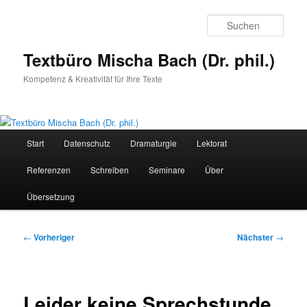
Zum
primären
Such
Inhalt
springen
Textbüro Mischa Bach (Dr. phil.)
Kompetenz & Kreativität für Ihre Texte
Hauptmenü
Start
Datenschutz
Dramaturgie
Lektorat
Referenzen
Schreiben
Seminare
Über
Übersetzung
Beitragsnavigation
←
Vorheriger
Nächster
→
Leider keine Sprechstunde