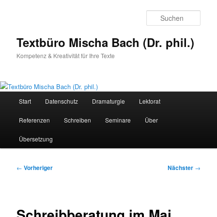
Zum
primären
Such
Inhalt
springen
Textbüro Mischa Bach (Dr. phil.)
Kompetenz & Kreativität für Ihre Texte
Hauptmenü
Start
Datenschutz
Dramaturgie
Lektorat
Referenzen
Schreiben
Seminare
Über
Übersetzung
Beitragsnavigation
←
Vorheriger
Nächster
→
Schreibberatung im Mai