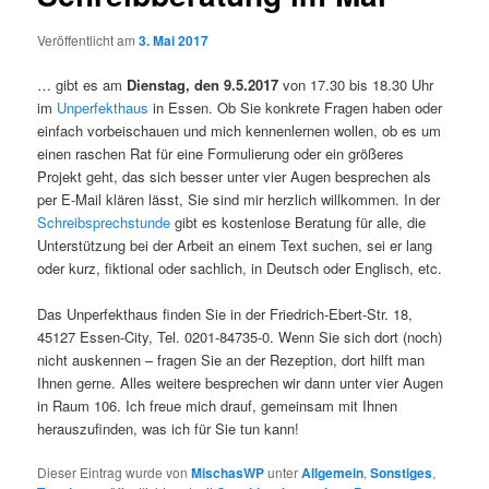
Veröffentlicht am
3. Mai 2017
… gibt es am
Dienstag, den 9.5.2017
von 17.30 bis 18.30 Uhr
im
Unperfekthaus
in Essen. Ob Sie konkrete Fragen haben oder
einfach vorbeischauen und mich kennenlernen wollen, ob es um
einen raschen Rat für eine Formulierung oder ein größeres
Projekt geht,
das sich besser unter vier Augen besprechen als
per E-Mail klären lässt, Sie sind mir herzlich willkommen. In der
Schreibsprechstunde
gibt es kostenlose Beratung für alle, die
Unterstützung bei der Arbeit an einem Text suchen, sei er lang
oder kurz, fiktional oder sachlich, in Deutsch oder Englisch, etc.
Das Unperfekthaus finden Sie in der Friedrich-Ebert-Str. 18,
45127 Essen-City, Tel. 0201-84735-0. Wenn Sie sich dort (noch)
nicht auskennen – fragen Sie an der Rezeption, dort hilft man
Ihnen gerne. Alles weitere besprechen wir dann unter vier Augen
in Raum 106. Ich freue mich drauf, gemeinsam mit Ihnen
herauszufinden, was ich für Sie tun kann!
Dieser Eintrag wurde von
MischasWP
unter
Allgemein
,
Sonstiges
,